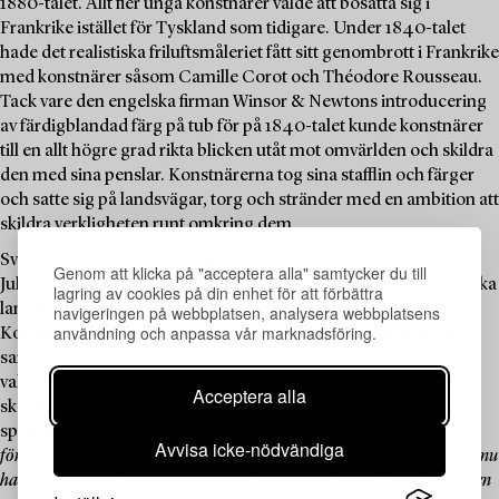
1880-talet. Allt fler unga konstnärer valde att bosätta sig i
Frankrike istället för Tyskland som tidigare. Under 1840-talet
hade det realistiska friluftsmåleriet fått sitt genombrott i Frankrike
med konstnärer såsom Camille Corot och Théodore Rousseau.
Tack vare den engelska firman Winsor & Newtons introducering
av färdigblandad färg på tub för på 1840-talet kunde konstnärer
till en allt högre grad rikta blicken utåt mot omvärlden och skildra
den med sina penslar. Konstnärerna tog sina stafflin och färger
och satte sig på landsvägar, torg och stränder med en ambition att
skildra verkligheten runt omkring dem.
Svenska konstnärer sökte sig till skolor i Paris såsom Académie
Genom att klicka på "acceptera alla" samtycker du till
Julian och Académie Colarossi. De sökte sig också till den franska
lagring av cookies på din enhet för att förbättra
landsbygden där de kunde studera naturen med sina penslar.
navigeringen på webbplatsen, analysera webbplatsens
användning och anpassa vår marknadsföring.
Konstnärerna Carl Larsson och Karl Norström hittade ett litet
samhälle utanför Paris med namnet Grez-sur-Loing och där
valde de att stanna. Med tiden bosatte sig fler där och en
Acceptera alla
skandinavisk konstnärskoloni växte fram. Carl Larsson ord
speglar tidsandan väl:
”Nu hade fjällen fallit från mina ögon, och
Avvisa icke-nödvändiga
förtrollningen var bruten. Jag såg för första gången på naturen. […] Nej, nu
har jag gett stora famnen åt naturen, den må vara hur enkel som helst. Den