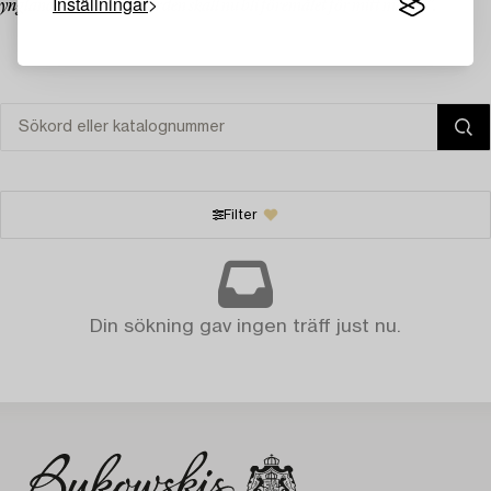
Inställningar
ynglande, brunstiga gjorden skall nu bli föremålet för mitt måleri”.
Filter
Din sökning gav ingen träff just nu.