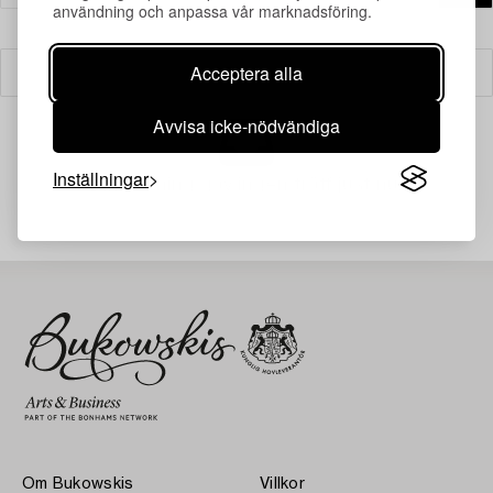
användning och anpassa vår marknadsföring.
Acceptera alla
Filter
Avvisa icke-nödvändiga
Inställningar
Din sökning gav ingen träff just nu.
Om Bukowskis
Villkor