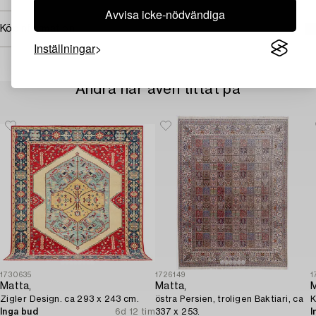
Avvisa icke-nödvändiga
Köpinformation
Inställningar
Andra har även tittat på
1730635
1726149
1
Matta,
Matta,
M
Zigler Design. ca 293 x 243 cm.
östra Persien, troligen Baktiari, ca
K
Inga bud
6d 12 tim
337 x 253.
I