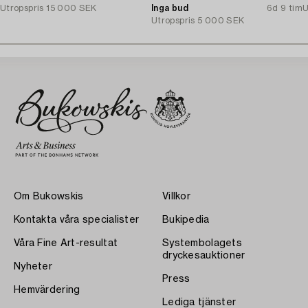
Utropspris
15 000 SEK
Inga bud
6d 9 tim
U
Utropspris
5 000 SEK
Om Bukowskis
Villkor
Kontakta våra specialister
Bukipedia
Våra Fine Art-resultat
Systembolagets
dryckesauktioner
Nyheter
Press
Hemvärdering
Lediga tjänster