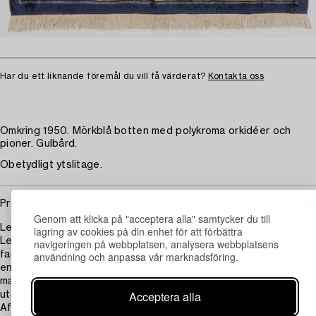
Har du ett liknande föremål du vill få värderat?
Kontakta oss
Omkring 1950. Mörkblå botten med polykroma orkidéer och
pioner. Gulbård.
Obetydligt ytslitage.
Proveniens
Genom att klicka på "acceptera alla" samtycker du till
Lennart Heymans (1918 – 1974) samling.
lagring av cookies på din enhet för att förbättra
Lennart Heyman var utbildad inom orientaliska mattor från sin
navigeringen på webbplatsen, analysera webbplatsens
användning och anpassa vår marknadsföring.
fars grossistfirma Heyman & Olesen i Stockholm. Heyman var
en samlare och handlare av både antikviteter och orientaliska
mattor och tog uppdrag som värderare av mattor i Sverige och
Acceptera alla
utomlands, bl. a. för Sotheby’s och Christies i London.
Affärslokalen låg på Birger Jarlsgatan 3 fram till hans död.