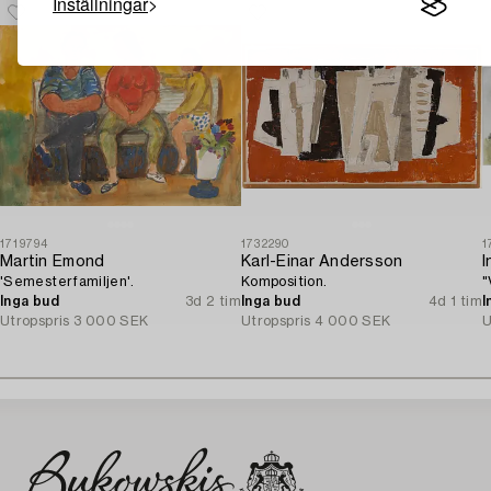
Inställningar
1719794
1732290
1
Martin Emond
Karl-Einar Andersson
I
'Semesterfamiljen'.
Komposition.
"
Inga bud
3d 2 tim
Inga bud
4d 1 tim
I
Utropspris
3 000 SEK
Utropspris
4 000 SEK
U