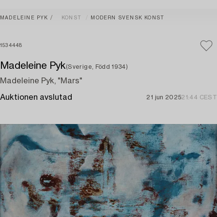
MADELEINE PYK
KONST
MODERN SVENSK KONST
1534448
Madeleine Pyk
(Sverige, Född 1934)
Madeleine Pyk, "Mars"
Auktionen avslutad
21 jun 2025
21:44 CEST