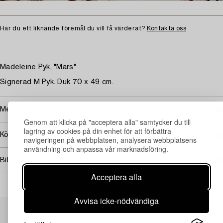
Har du ett liknande föremål du vill få värderat?
Kontakta oss
Madeleine Pyk, "Mars"
Signerad M Pyk. Duk 70 x 49 cm.
Mer om Madeleine Pyk
Genom att klicka på "acceptera alla" samtycker du till
lagring av cookies på din enhet för att förbättra
Köpinformation
navigeringen på webbplatsen, analysera webbplatsens
användning och anpassa vår marknadsföring.
Bildrättigheter
Acceptera alla
Avvisa icke-nödvändiga
Andra har även tittat på