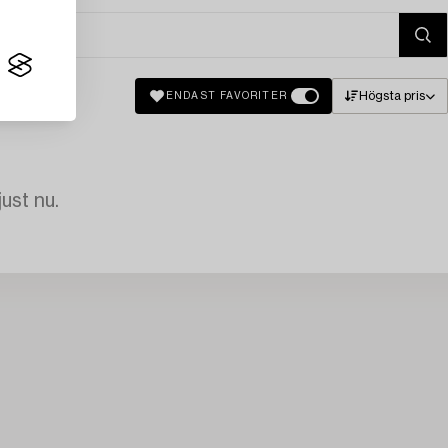
Högsta pris
ENDAST FAVORITER
just nu.