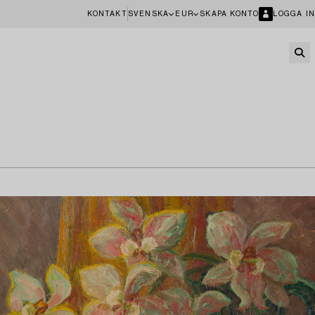
KONTAKT
SVENSKA
EUR
SKAPA KONTO
LOGGA IN