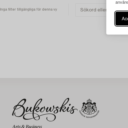
använd
Inga filter tillgängliga för denna vy
Acc