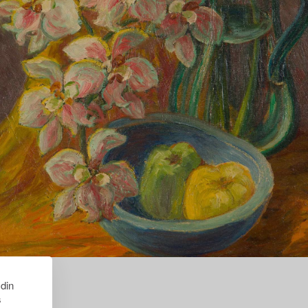
 din
s