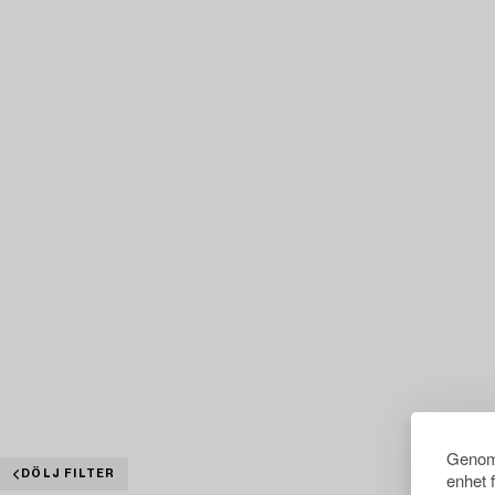
Genom 
DÖLJ FILTER
enhet 