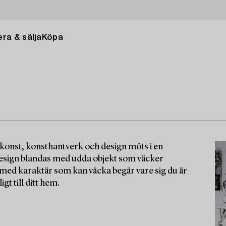
ra & sälja
Köpa
konst, konsthantverk och design möts i en
design blandas med udda objekt som väcker
ål med karaktär som kan väcka begär vare sig du är
t till ditt hem.