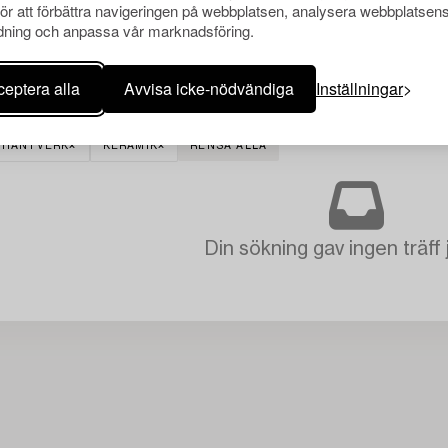
för att förbättra navigeringen på webbplatsen, analysera webbplatsen
ning och anpassa vår marknadsföring.
eptera alla
Avvisa icke-nödvändiga
Inställningar
STHANTVERK
KERAMIK
RENSA ALLA
Din sökning gav ingen träff 