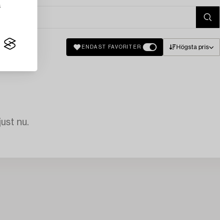
s
Högsta pris
ENDAST FAVORITER
just nu.