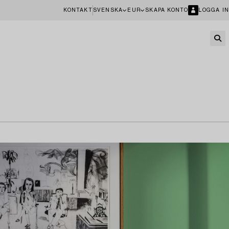
KONTAKT
SVENSKA
EUR
SKAPA KONTO
LOGGA IN