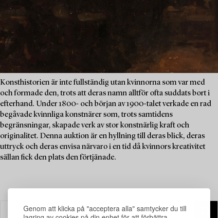
Konsthistorien är inte fullständig utan kvinnorna som var med
och formade den, trots att deras namn alltför ofta suddats bort i
efterhand. Under 1800- och början av 1900-talet verkade en rad
begåvade kvinnliga konstnärer som, trots samtidens
begränsningar, skapade verk av stor konstnärlig kraft och
originalitet. Denna auktion är en hyllning till deras blick, deras
uttryck och deras envisa närvaro i en tid då kvinnors kreativitet
sällan fick den plats den förtjänade.
Genom att klicka på "acceptera alla" samtycker du till
lagring av cookies på din enhet för att förbättra