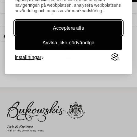
navigeringen på webbplatsen, analysera webbplatsens
användning och anpassa vår marknadsföring.
Filter
Acceptera alla
KONST
RENSA ALLA
Avvisa icke-nödvändiga
Inställningar
Din sökning gav ingen träff just nu.