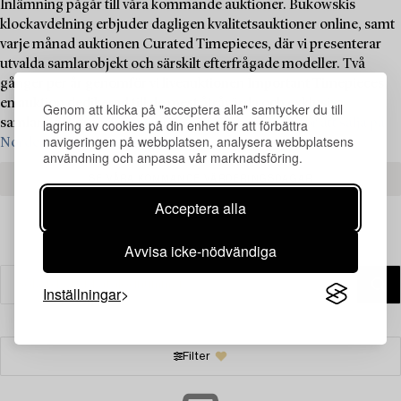
Inlämning pågår till våra kommande auktioner. Bukowskis
klockavdelning erbjuder dagligen kvalitetsauktioner online, samt
varje månad auktionen Curated Timepieces, där vi presenterar
utvalda samlarobjekt och särskilt efterfrågade modeller. Två
gånger per år genomför vi liveauktionen Important Timepieces,
en auktion dedikerad till de mest åtråvärda och exklusiva
Genom att klicka på "acceptera alla" samtycker du till
lagring av cookies på din enhet för att förbättra
samlarklockorna.
Kontakta våra specialister idag för att sälja på
navigeringen på webbplatsen, analysera webbplatsens
Nordens ledande auktionshus ›
användning och anpassa vår marknadsföring.
SE VÅRA KOMMANDE VÄRDERINGSDAGAR
Acceptera alla
Avvisa icke-nödvändiga
Inställningar
Filter