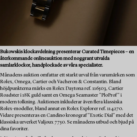
Bukowskis klockavdelning presenterar Curated Timepieces – en
återkommande onlineauktion med noggrant utvalda
samlarklockor, handplockade av våra specialister.
Månadens auktion omfattar ett starkt urval från varumärken som
Rolex, Omega, Cartier och Vacheron & Constantin. Bland
höjdpunkterna märks en Rolex Daytona ref. 116503, Cartier
Roadster i 18K guld samt en Omega Seamaster "PloProf" i
modern tolkning. Auktionen inkluderar även flera klassiska
Rolex-modeller, bland annat en Rolex Explorer ref. 114270.
Vidare presenteras en Candino kronograf "Exotic Dial" med det
klassiska urverket Valjoux 7750. Se månadens utbud och bjud på
dina favoriter.