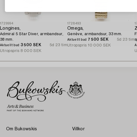
1729994
1728493
1
Longines,
Omega,
Z
Admiral 5 Star Diver, armbandsur,
Genève, armbandsur, 33 mm.
F
38 mm.
7 500 SEK
5d 23 tim
s
Aktuellt bud
3 500 SEK
5d 23 tim
q
Utropspris
10 000 SEK
Aktuellt bud
A
Utropspris
8 000 SEK
U
Om Bukowskis
Villkor