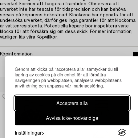
urverket kommer att fungera i framtiden. Observera att
urverket inte har testats för tidsprecision och kan behöva
servas på köparens bekostnad. Klockorna har öppnats för att
undersöka urverket, därför ges inga garantier för att klockorna
är vattenresistenta. Potentiella köpare bör inspektera varje
klocka för att försäkra sig om dess skick. För mer information,
vänligen läs våra Köpvillkor.
Köpinformation
Genom att klicka på "acceptera alla" samtycker du till
lagring av cookies på din enhet för att förbättra
navigeringen på webbplatsen, analysera webbplatsens
Andra har även tittat på
användning och anpassa vår marknadsföring.
Acceptera alla
Avvisa icke-nödvändiga
Inställningar