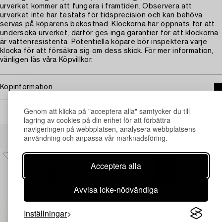
urverket kommer att fungera i framtiden. Observera att
urverket inte har testats för tidsprecision och kan behöva
servas på köparens bekostnad. Klockorna har öppnats för att
undersöka urverket, därför ges inga garantier för att klockorna
är vattenresistenta. Potentiella köpare bör inspektera varje
klocka för att försäkra sig om dess skick. För mer information,
vänligen läs våra Köpvillkor.
Köpinformation
Genom att klicka på "acceptera alla" samtycker du till
lagring av cookies på din enhet för att förbättra
navigeringen på webbplatsen, analysera webbplatsens
Andra har även tittat på
användning och anpassa vår marknadsföring.
Acceptera alla
Avvisa icke-nödvändiga
Inställningar