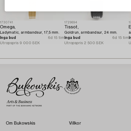
1730741
1729694
1
Omega,
Tissot,
E
Ladymatic, armbandsur, 17,5 mm.
Goldrun, armbandsur, 24 mm.
a
Inga bud
6d 15 tim
Inga bud
6d 15 tim
I
Utropspris
9 000 SEK
Utropspris
2 500 SEK
U
Om Bukowskis
Villkor