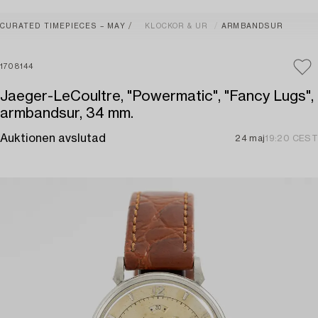
CURATED TIMEPIECES – MAY
KLOCKOR & UR
ARMBANDSUR
1708144
Jaeger-LeCoultre, "Powermatic", "Fancy Lugs",
armbandsur, 34 mm.
Auktionen avslutad
24 maj
19:20 CEST