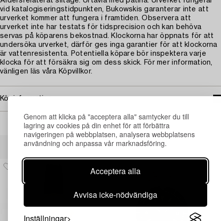
Åldersrelaterat slitage. Urtavla med patina. Urverket fungerar
vid katalogiseringstidpunkten, Bukowskis garanterar inte att
urverket kommer att fungera i framtiden. Observera att
urverket inte har testats för tidsprecision och kan behöva
servas på köparens bekostnad. Klockorna har öppnats för att
undersöka urverket, därför ges inga garantier för att klockorna
är vattenresistenta. Potentiella köpare bör inspektera varje
klocka för att försäkra sig om dess skick. För mer information,
vänligen läs våra Köpvillkor.
Köpinformation
Genom att klicka på "acceptera alla" samtycker du till
lagring av cookies på din enhet för att förbättra
navigeringen på webbplatsen, analysera webbplatsens
Andra har även tittat på
användning och anpassa vår marknadsföring.
Acceptera alla
Avvisa icke-nödvändiga
Inställningar