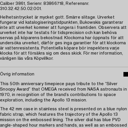
Caliber 3861, Serienr. 83866718, Referensnr.
310.32.42.50.02.001.
Helhetsintrycket är mycket gott. Smärre slitage. Urverket
fungerar vid katalogiseringstidpunkten, Bukowskis garanterar
inte att urverket kommer att fungera i framtiden. Observera att
urverket inte har testats för tidsprecision och kan behöva
servas på köparens bekostnad. Klockorna har öppnats för att
undersöka urverket, därför ges inga garantier för att klockorna
är vattenresistenta. Potentiella köpare bör inspektera varje
klocka för att försäkra sig om dess skick. För mer information,
vänligen läs våra Köpvillkor.
Övrig information
This 50th anniversary timepiece pays tribute to the “Silver
Snoopy Award” that OMEGA received from NASA astronauts in
1970, in recognition of the brand’s contributions to space
exploration, including the Apollo 13 mission.
The 42 mm case in stainless steel is presented on a blue nylon
fabric strap, which features the trajectory of the Apollo 13
mission on the embossed lining. The silver dial has blue PVD
angle-shaped hour markers and hands, as well as an embossed