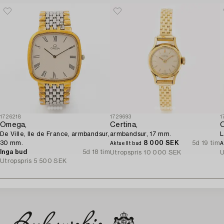
1726218
1729693
1
Omega,
Certina,
De Ville, Ile de France, armbandsur,
armbandsur, 17 mm.
L
30 mm.
8 000 SEK
5d 19 tim
Aktuellt bud
A
Inga bud
5d 18 tim
Utropspris
10 000 SEK
U
Utropspris
5 500 SEK