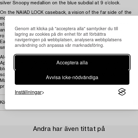
silver Snoopy medallion on the blue subdial at 9 o’clock.
On the NAIAD LOCK caseback, a vision of the far side of the
moon has been decorated on the sapphire crystal using micro-
structured metallisation. An animated Snoopy in his Command
Genom att klicka på "acceptera alla" samtycker du till
and Service Module (CSM) is shown on a magical hand, which
lagring av cookies på din enhet för att förbättra
rotates when the chronograph function is used. Behind, an
navigeringen på webbplatsen, analysera webbplatsens
Earth disc rotates once per minute in sync with the watch’s
användning och anpassa vår marknadsföring.
small seconds hand.
Along with black engravings on the caseback in tribute to
Acceptera alla
Apollo 13 and OMEGA's Silver Snoopy Award, there is also a
blue ceramic [ZrO2] bezel ring with a white enamel tachymeter
scale. The non-limited watch is driven by the OMEGA Co-Axial
Avvisa icke-nödvändiga
Master Chronometer Calibre 3861, and comes in a special
presentation box.
Inställningar
Köpinformation
Andra har även tittat på