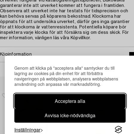
Urverket fungerar vid katalogiseringstidpunkten, Bukowskis
garanterar inte att urverket kommer att fungera i framtiden.
Observera att urverket inte har testats för tidsprecision och
kan behöva servas på köparens bekostnad. Klockorna har
öppnats för att undersöka urverket, därför ges inga garantier
för att klockorna är vattenresistenta. Potentiella köpare bör
inspektera varje klocka för att försäkra sig om dess skick. För
mer information, vänligen läs våra Köpvillkor.
Köpinformation
Genom att klicka på "acceptera alla" samtycker du till
lagring av cookies på din enhet för att förbättra
navigeringen på webbplatsen, analysera webbplatsens
Andra har även tittat på
användning och anpassa vår marknadsföring.
Acceptera alla
Avvisa icke-nödvändiga
Inställningar