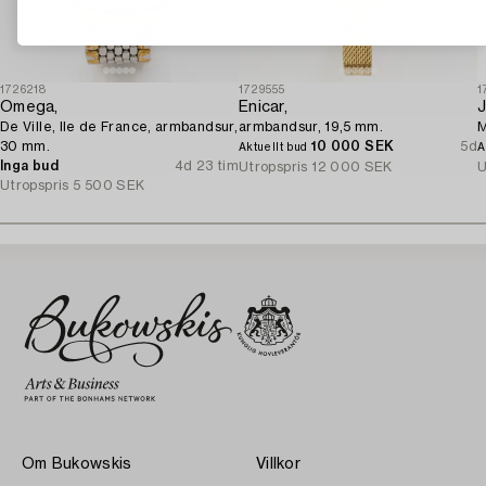
1726218
1729555
1
Omega,
Enicar,
J
De Ville, Ile de France, armbandsur,
armbandsur, 19,5 mm.
M
30 mm.
10 000 SEK
5d
Aktuellt bud
A
Inga bud
4d 23 tim
Utropspris
12 000 SEK
U
Utropspris
5 500 SEK
Om Bukowskis
Villkor