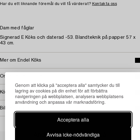
Har du ett liknande föremål du vill få värderat?
Kontakta oss
Dam med fåglar
Signerad E Köks och daterad -53. Blandteknik på papper 57 x
43 cm.
Mer om Endel Kõks
Omfattas av följerätt
Genom att klicka på "acceptera alla" samtycker du till
lagring av cookies på din enhet för att förbättra
Köpinformation
navigeringen på webbplatsen, analysera webbplatsens
användning och anpassa vår marknadsföring.
Bildrättigheter
Acceptera alla
Avvisa icke-nödvändiga
Andra har även tittat på