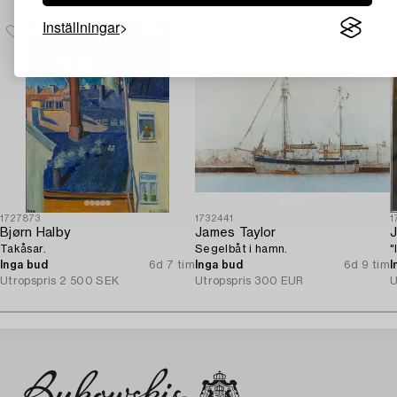
Inställningar
1727873
1732441
1
Bjørn Halby
James Taylor
J
Takåsar.
Segelbåt i hamn.
"
Inga bud
6d 7 tim
Inga bud
6d 9 tim
I
Utropspris
2 500 SEK
Utropspris
300 EUR
U