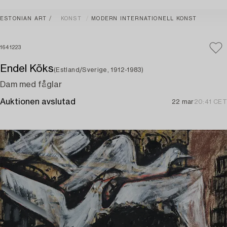
ESTONIAN ART
KONST
MODERN INTERNATIONELL KONST
1641223
Endel Kõks
(Estland/Sverige, 1912-1983)
Dam med fåglar
Auktionen avslutad
22 mar
20:41 CET