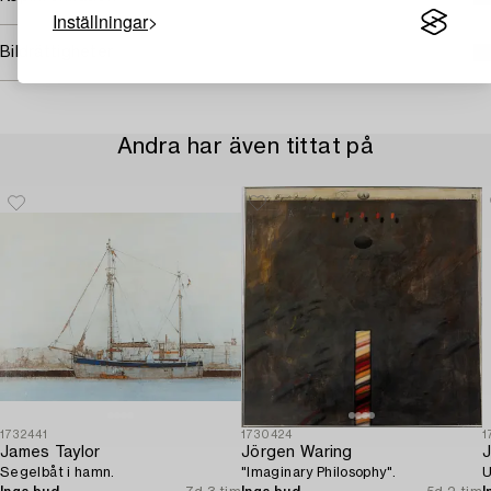
Inställningar
Bildrättigheter
Andra har även tittat på
1732441
1730424
1
James Taylor
Jörgen Waring
J
Segelbåt i hamn.
"Imaginary Philosophy".
U