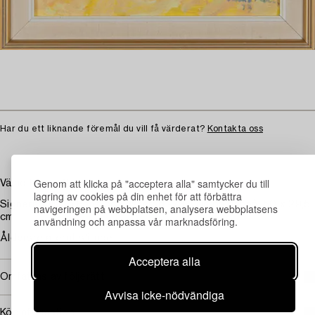
Har du ett liknande föremål du vill få värderat?
Kontakta oss
Genom att klicka på "acceptera alla" samtycker du till
Väinö Paris, Blommor i korg
lagring av cookies på din enhet för att förbättra
Signerad Väinö Paris och daterad -73. Olja på pannå, 50 x 29,5
navigeringen på webbplatsen, analysera webbplatsens
cm.
användning och anpassa vår marknadsföring.
Åldersrelaterat slitage.
Acceptera alla
Omfattas av följerätt
Avvisa icke-nödvändiga
Köpinformation