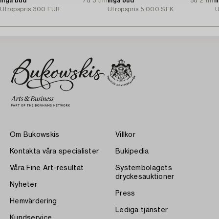
Inga bud
7d 3 tim
Inga bud
5d 2 tim
I
Utropspris
300 EUR
Utropspris
5 000 SEK
U
Om Bukowskis
Villkor
Kontakta våra specialister
Bukipedia
Våra Fine Art-resultat
Systembolagets
dryckesauktioner
Nyheter
Press
Hemvärdering
Lediga tjänster
Kundservice