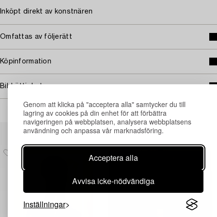
Inköpt direkt av konstnären
Omfattas av följerätt
Köpinformation
Bildrättigheter
Genom att klicka på "acceptera alla" samtycker du till
lagring av cookies på din enhet för att förbättra
navigeringen på webbplatsen, analysera webbplatsens
Andra har även tittat på
användning och anpassa vår marknadsföring.
Acceptera alla
Avvisa icke-nödvändiga
Inställningar