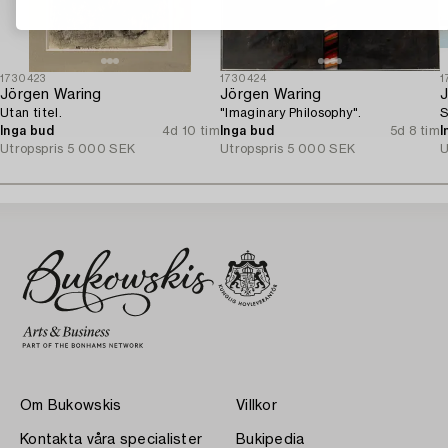
1730423
1730424
1
Jörgen Waring
Jörgen Waring
J
Utan titel.
"Imaginary Philosophy".
S
Inga bud
4d 10 tim
Inga bud
5d 8 tim
I
Utropspris
5 000 SEK
Utropspris
5 000 SEK
U
Om Bukowskis
Villkor
Kontakta våra specialister
Bukipedia