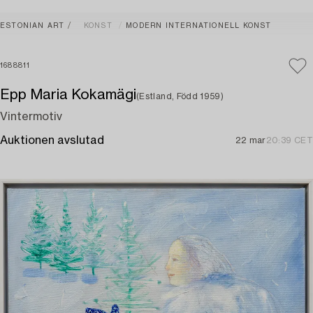
ESTONIAN ART
KONST
MODERN INTERNATIONELL KONST
1688811
Epp Maria Kokamägi
(Estland, Född 1959)
Vintermotiv
Auktionen avslutad
22 mar
20:39 CET