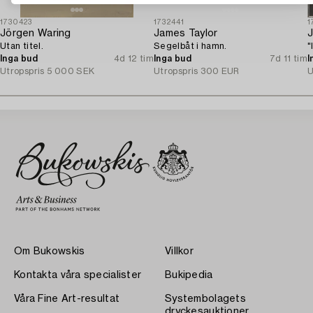
1730423
1732441
1
Jörgen Waring
James Taylor
J
Utan titel.
Segelbåt i hamn.
"
Inga bud
4d 12 tim
Inga bud
7d 11 tim
I
Utropspris
5 000 SEK
Utropspris
300 EUR
U
Om Bukowskis
Villkor
Kontakta våra specialister
Bukipedia
Våra Fine Art-resultat
Systembolagets
dryckesauktioner