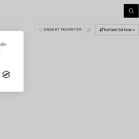
Kortast tid kvar
ENDAST FAVORITER
 din
s