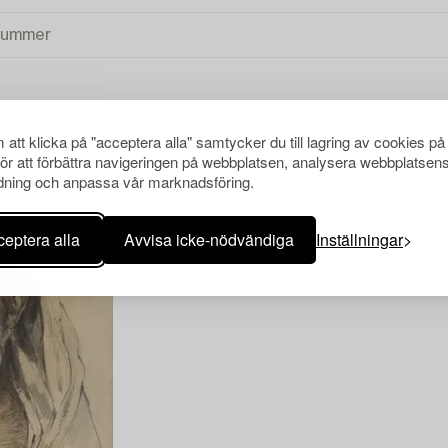
att klicka på "acceptera alla" samtycker du till lagring av cookies på
ERNATIONELL KONST
RENSA ALLA
för att förbättra navigeringen på webbplatsen, analysera webbplatsen
ning och anpassa vår marknadsföring.
eptera alla
Avvisa icke-nödvändiga
Inställningar