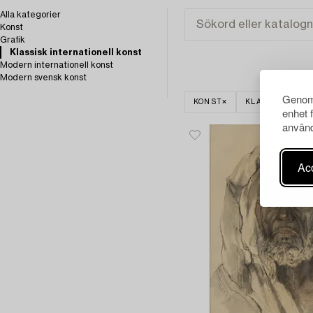
Alla kategorier
Konst
Grafik
Klassisk internationell konst
Modern internationell konst
Modern svensk konst
Genom 
KONST
KLASSISK INT
enhet 
använd
Acc