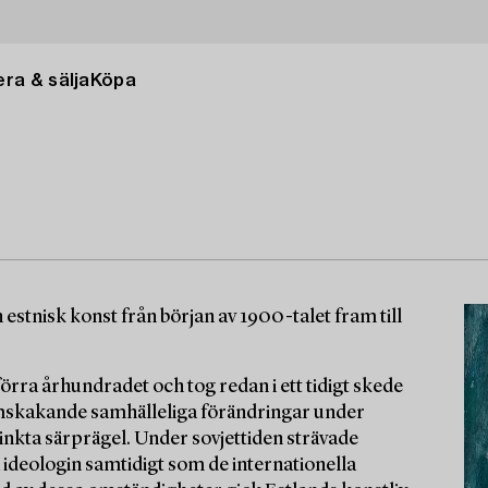
ra & sälja
Köpa
stnisk konst från början av 1900-talet fram till
 förra århundradet och tog redan i ett tidigt skede
Omskakande samhälleliga förändringar under
istinkta särprägel. Under sovjettiden strävade
a ideologin samtidigt som de internationella