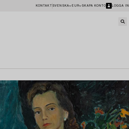
KONTAKT
SVENSKA
EUR
SKAPA KONTO
LOGGA IN