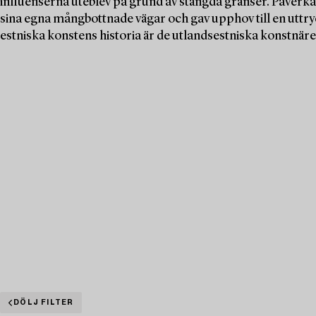
influenserna uteblev på grund av stängda gränser. Påverka
sina egna mångbottnade vägar och gav upphov till en uttry
estniska konstens historia är de utlandsestniska konstnä
DÖLJ FILTER