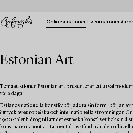
Onlineauktioner
Liveauktioner
Värde
Estonian Art
Temaauktionen Estonian art presenterar ett urval modern e
våra dagar.
Estlands nationella konstliv började ta sin form i början av
intryck av europeiska och internationella strömningar. 
1900-talet bidrog till att det estniska konstlivet fick sin d
konstnärerna mot att ta mentalt avstånd från den officiell