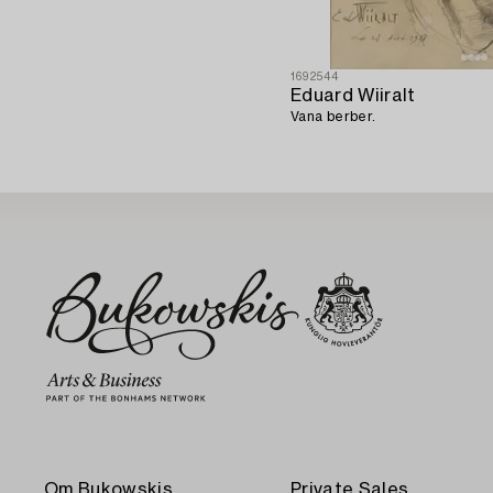
1692544
Eduard Wiiralt
Vana berber.
Om Bukowskis
Private Sales