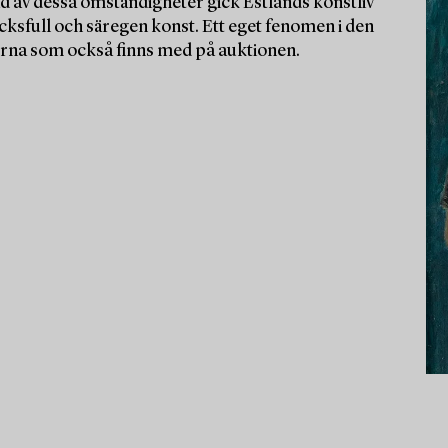
d av dessa omständigheter gick Estlands konstliv
cksfull och säregen konst. Ett eget fenomen i den
rerna som också finns med på auktionen.