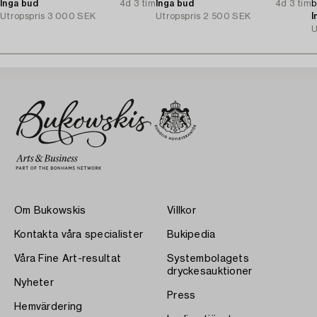
Inga bud
4d 3 tim
Inga bud
4d 3 tim
b
Utropspris
3 000 SEK
Utropspris
2 500 SEK
I
U
Om Bukowskis
Villkor
Kontakta våra specialister
Bukipedia
Våra Fine Art-resultat
Systembolagets
dryckesauktioner
Nyheter
Press
Hemvärdering