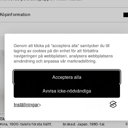
Köpinformation
Andra har även tittat på
Genom att klicka på "acceptera alla" samtycker du till
lagring av cookies på din enhet för att förbättra
navigeringen på webbplatsen, analysera webbplatsens
användning och anpassa vår marknadsföring.
Acceptera alla
Avvisa icke-nödvändiga
Inställningar
1707178
1693410
1
Skrivbord,
Kimono,
F
Kina, 1900-talets första hälft.
brokad. Japan, 1980-tal.
F