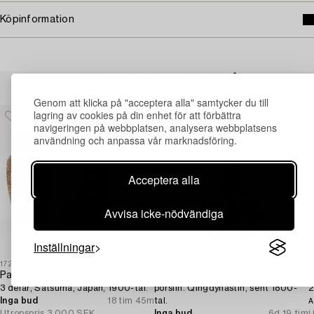
Köpinformation
Andra har även tittat på
Genom att klicka på "acceptera alla" samtycker du till
lagring av cookies på din enhet för att förbättra
navigeringen på webbplatsen, analysera webbplatsens
användning och anpassa vår marknadsföring.
Acceptera alla
Avvisa icke-nödvändiga
Inställningar
1729482
1710518
1
Parti porslin,
Vas med lock,
P
3 delar, Satsuma, Japan, 1900-tal.
porslin. Qingdynastin, sent 1800-
2
Inga bud
18 tim 45m
tal.
A
Utropspris
3 000 SEK
Inga bud
6d 19 tim