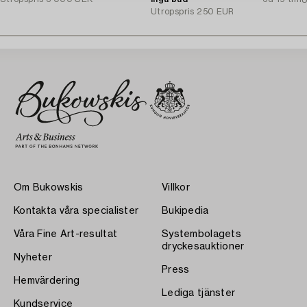
U
Utropspris
250 EUR
Om Bukowskis
Villkor
Kontakta våra specialister
Bukipedia
Våra Fine Art-resultat
Systembolagets
dryckesauktioner
Nyheter
Press
Hemvärdering
Lediga tjänster
Kundservice