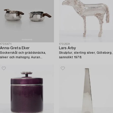
1706471
1702531
Anna-Greta Eker
Lars Arby
Sockerskål och gräddsnäcka,
Skulptur, sterling silver, Göteborg,
silver och mahogny, Auran
sannolikt 1978.
Kultaseppä oy, Åbo 1963.