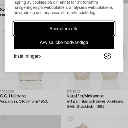
lagring av cookies på din enhet för att förbättra
1705231
1701869
navigeringen på webbplatsen, analysera webbplatsens
Sven-Erik Högberg
Pekka Piekäinen
användning och anpassa vår marknadsföring.
Pillerburk, silver, Göteborg, 1967.
Vas, sterlingsilver, "Finlandia",
Platinoro, Åbo.
Acceptera alla
Avvisa icke-nödvändiga
Inställningar
1705008
1701005
C.G. Hallberg
Karaffer/vinkannor,
Vas, silver, Stockholm 1953.
ett par, glas och silver, Axelsons,
GAB, Stockholm 1899.