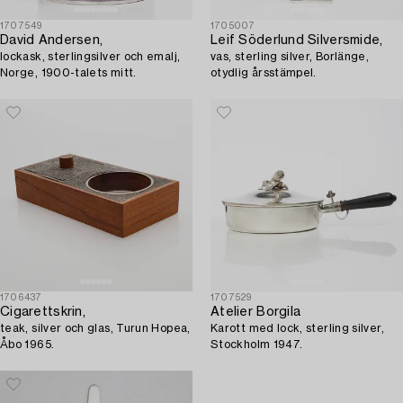
1707549
1705007
David Andersen,
Leif Söderlund Silversmide,
lockask, sterlingsilver och emalj,
vas, sterling silver, Borlänge,
Norge, 1900-talets mitt.
otydlig årsstämpel.
1706437
1707529
Cigarettskrin,
Atelier Borgila
teak, silver och glas, Turun Hopea,
Karott med lock, sterling silver,
Åbo 1965.
Stockholm 1947.