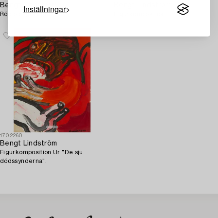
Bengt Lindström
Bengt Lindström
Inställningar
Röd och gul figur.
Figurkomposition.
1702260
Bengt Lindström
Figurkomposition Ur "De sju
dödssynderna".