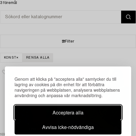
3 föremål
Filter
KONST
RENSA ALLA
Genom att klicka på "acceptera alla" samtycker du till
lagring av cookies på din enhet för att förbättra
navigeringen på webbplatsen, analysera webbplatsens
användning och anpassa vår marknadsföring.
Acceptera alla
Avvisa icke-nödvändiga
1695556
1596925