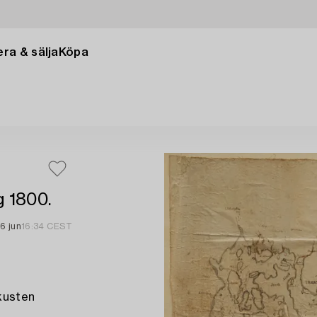
ra & sälja
Köpa
g 1800.
6 jun
16:34 CEST
kusten