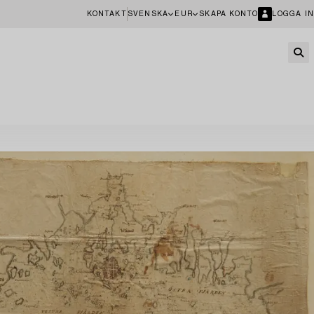
KONTAKT
SVENSKA
EUR
SKAPA KONTO
LOGGA IN