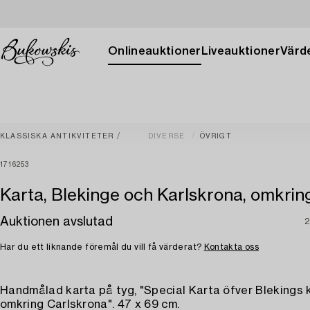
Onlineauktioner
Liveauktioner
Värde
KLASSISKA ANTIKVITETER
DIVERSE
ÖVRIGT
1716253
Karta, Blekinge och Karlskrona, omkrin
Auktionen avslutad
2
Har du ett liknande föremål du vill få värderat?
Kontakta oss
Handmålad karta på tyg, "Special Karta öfver Blekings 
omkring Carlskrona". 47 x 69 cm.