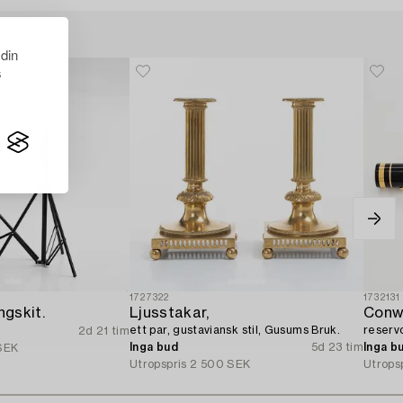
 din
s
1727322
1732131
ngskit.
Ljusstakar,
Conw
ett par, gustaviansk stil, Gusums Bruk.
reserv
2d 21 tim
Inga bud
5d 23 tim
Inga b
SEK
Utropspris
2 500 SEK
Utrops