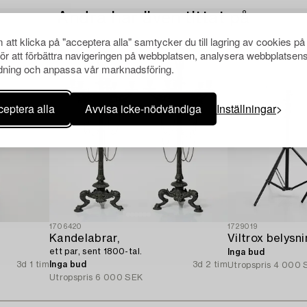
Andra har även tittat på
att klicka på "acceptera alla" samtycker du till lagring av cookies på
för att förbättra navigeringen på webbplatsen, analysera webbplatsen
ning och anpassa vår marknadsföring.
eptera alla
Avvisa icke-nödvändiga
Inställningar
1706420
1729019
Kandelabrar,
Viltrox belysni
ett par, sent 1800-tal.
Inga bud
3d 1 tim
Inga bud
3d 2 tim
Utropspris
4 000 
Utropspris
6 000 SEK