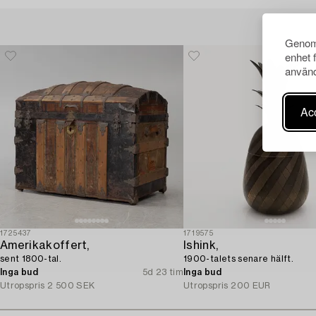
Genom 
enhet 
använd
Acc
1725437
1719575
Amerikakoffert,
Ishink,
sent 1800-tal.
1900-talets senare hälft.
Inga bud
5d 23 tim
Inga bud
Utropspris
2 500 SEK
Utropspris
200 EUR