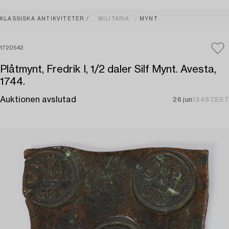
KLASSISKA ANTIKVITETER
MILITARIA
MYNT
1720542
Plåtmynt, Fredrik I, 1/2 daler Silf Mynt. Avesta,
1744.
Auktionen avslutad
26 jun
13:48 CEST