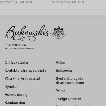
Utropspris
4 000 SEK
Utropspris
4 000 SEK
Om Bukowskis
Villkor
Kontakta våra specialister
Bukipedia
Våra Fine Art-resultat
Systembolagets
dryckesauktioner
Nyheter
Press
Hemvärdering
Lediga tjänster
Kundservice