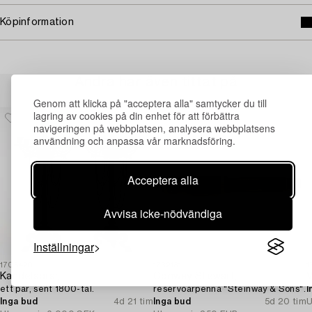
Köpinformation
Andra har även tittat på
Genom att klicka på "acceptera alla" samtycker du till
lagring av cookies på din enhet för att förbättra
navigeringen på webbplatsen, analysera webbplatsens
användning och anpassa vår marknadsföring.
Acceptera alla
Avvisa icke-nödvändiga
Inställningar
1706420
1732131
1
Kandelabrar,
Conway Stewart,
V
ett par, sent 1800-tal.
reservoarpenna "Steinway & Sons".
I
Inga bud
4d 21 tim
Inga bud
5d 20 tim
U