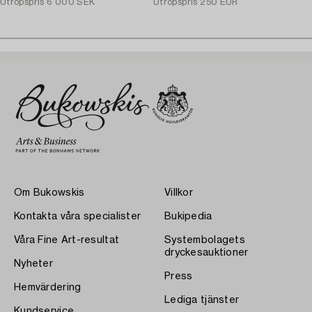
Utropspris
6 000 SEK
Utropspris
250 EUR
Om Bukowskis
Villkor
Kontakta våra specialister
Bukipedia
Våra Fine Art-resultat
Systembolagets
dryckesauktioner
Nyheter
Press
Hemvärdering
Lediga tjänster
Kundservice