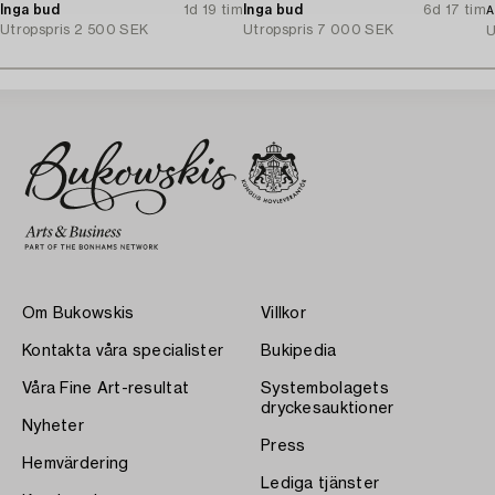
Inga bud
1d 19 tim
1900-talets mitt.
Inga bud
6d 17 tim
A
Utropspris
2 500 SEK
Utropspris
7 000 SEK
U
Om Bukowskis
Villkor
Kontakta våra specialister
Bukipedia
Våra Fine Art-resultat
Systembolagets
dryckesauktioner
Nyheter
Press
Hemvärdering
Lediga tjänster