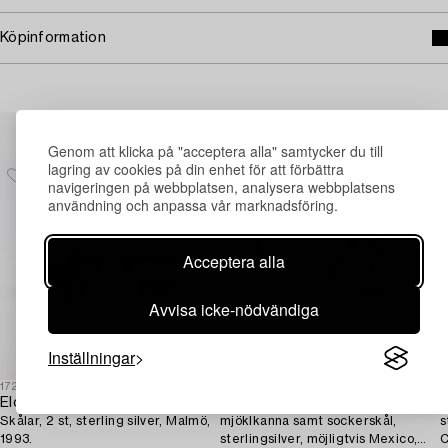
Köpinformation
Andra har även tittat på
Genom att klicka på "acceptera alla" samtycker du till
lagring av cookies på din enhet för att förbättra
navigeringen på webbplatsen, analysera webbplatsens
användning och anpassa vår marknadsföring.
Acceptera alla
Avvisa icke-nödvändiga
Inställningar
1723174
1731487
1
Elon Arenhill
Kanna,
G
Skålar, 2 st, sterling silver, Malmö,
mjöklkanna samt sockerskål,
s
1993.
sterlingsilver, möjligtvis Mexico,
C