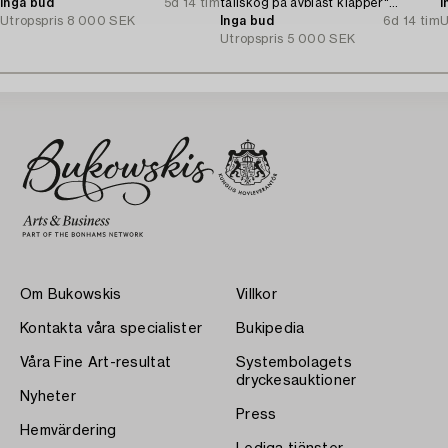
Inga bud
5d 14 tim
tallskog på avblåst klapper"
I
Utropspris
8 000 SEK
(Gotska Sandön).
Inga bud
6d 14 tim
U
Utropspris
5 000 SEK
Om Bukowskis
Villkor
Kontakta våra specialister
Bukipedia
Våra Fine Art-resultat
Systembolagets
dryckesauktioner
Nyheter
Press
Hemvärdering