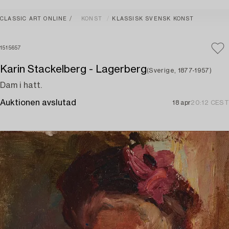
CLASSIC ART ONLINE
KONST
KLASSISK SVENSK KONST
1515657
Karin Stackelberg - Lagerberg
(Sverige, 1877-1957)
Dam i hatt.
Auktionen avslutad
18 apr
20:12 CEST