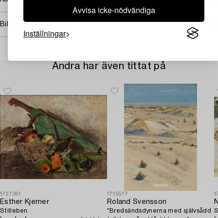
Avvisa icke-nödvändiga
Bildrättigheter
Inställningar
Andra har även tittat på
1727361
1715577
1
Esther Kjerner
Roland Svensson
N
Stilleben.
"Bredsändsdynerna med självsådd
S