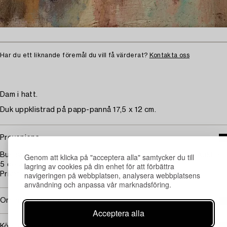
Har du ett liknande föremål du vill få värderat?
Kontakta oss
Dam i hatt.
Duk uppklistrad på papp-pannå 17,5 x 12 cm.
Proveniens
Bukowski Auktioner AB, auktion 571, Höstens Klassiska Auktion,
Genom att klicka på "acceptera alla" samtycker du till
lagring av cookies på din enhet för att förbättra
5 december, 2012, kat. nr 161.
navigeringen på webbplatsen, analysera webbplatsens
Privat samling.
användning och anpassa vår marknadsföring.
Omfattas av följerätt
Acceptera alla
Köpinformation