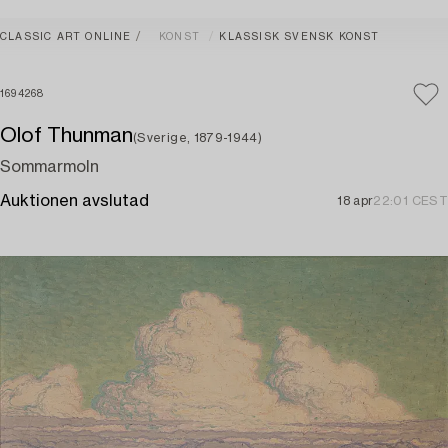
CLASSIC ART ONLINE
KONST
KLASSISK SVENSK KONST
1694268
Olof Thunman
(Sverige, 1879-1944)
Sommarmoln
Auktionen avslutad
18 apr
22:01 CEST