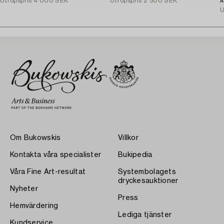
Utropspris
4 000 SEK
Utropspris
2 500 SEK
(
A
U
Om Bukowskis
Villkor
Kontakta våra specialister
Bukipedia
Våra Fine Art-resultat
Systembolagets
dryckesauktioner
Nyheter
Press
Hemvärdering
Lediga tjänster
Kundservice