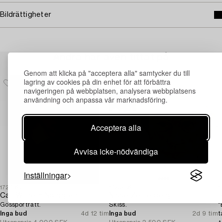
Bildrättigheter
Andra har även tittat på
Genom att klicka på "acceptera alla" samtycker du till
lagring av cookies på din enhet för att förbättra
navigeringen på webbplatsen, analysera webbplatsens
användning och anpassa vår marknadsföring.
Acceptera alla
Avvisa icke-nödvändiga
Inställningar
1727369
1720896
1
Carl Wilhelm Nordgren
Nisse Zetterberg
Gossporträtt.
Skiss.
"
Inga bud
4d 12 tim
Inga bud
2d 9 tim
t