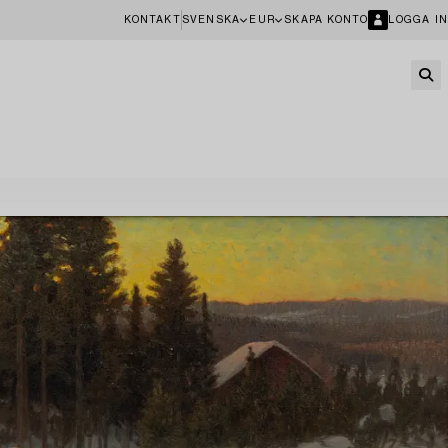
KONTAKT
SVENSKA
EUR
SKAPA KONTO
LOGGA IN