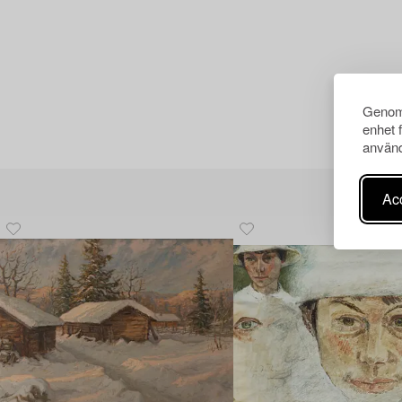
Genom 
enhet 
använd
Acc