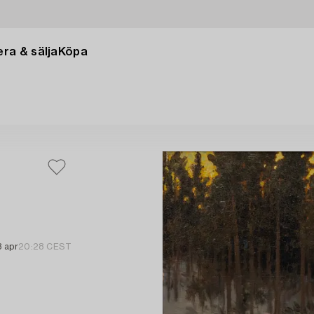
ra & sälja
Köpa
8 apr
20:28 CEST