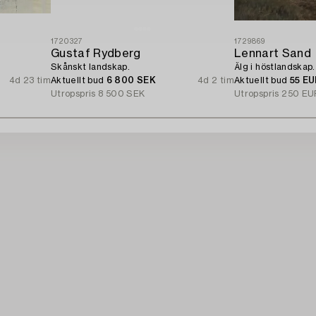
1720327
1729869
Gustaf Rydberg
Lennart Sand
Skånskt landskap.
Älg i höstlandskap.
4d 23 tim
Aktuellt bud
6 800 SEK
4d 2 tim
Aktuellt bud
55 E
Utropspris
8 500 SEK
Utropspris
250 EU