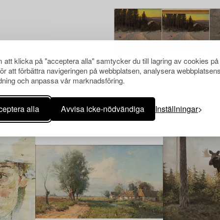
att klicka på "acceptera alla" samtycker du till lagring av cookies på
för att förbättra navigeringen på webbplatsen, analysera webbplatsen
ning och anpassa vår marknadsföring.
Andra har även tittat på
eptera alla
Avvisa icke-nödvändiga
Inställningar