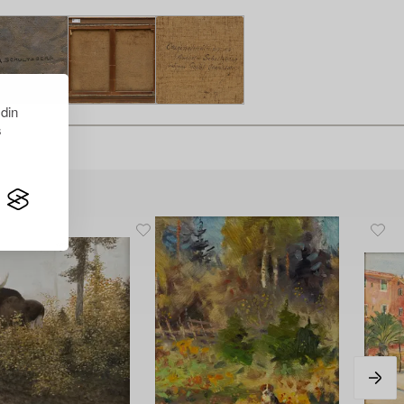
 din
s