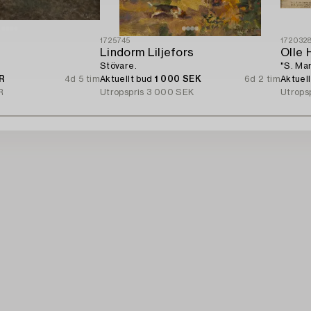
1725745
172032
Lindorm Liljefors
Olle 
Stövare.
"S. Mar
UR
4d 5 tim
Aktuellt bud
1 000 SEK
6d 2 tim
Aktuel
R
Utropspris
3 000 SEK
Utrops