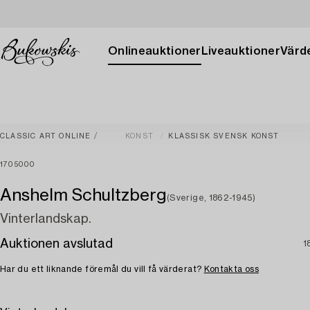
Onlineauktioner
Liveauktioner
Värde
CLASSIC ART ONLINE
KONST
KLASSISK SVENSK KONST
1705000
Anshelm Schultzberg
(Sverige, 1862-1945)
Vinterlandskap.
Auktionen avslutad
1
Har du ett liknande föremål du vill få värderat?
Kontakta oss