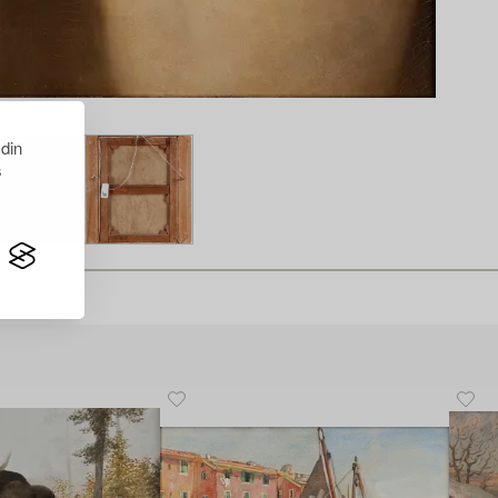
 din
s