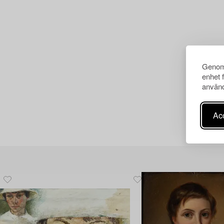
Genom 
enhet 
använd
Acc