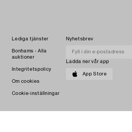
Lediga tjänster
Nyhetsbrev
Bonhams - Alla
auktioner
Ladda ner vår app
Integritetspolicy
App Store
Om cookies
Cookie-inställningar