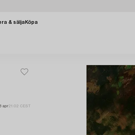
ra & sälja
Köpa
8 apr
21:02 CEST