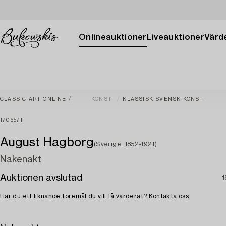
Onlineauktioner
Liveauktioner
Värde
CLASSIC ART ONLINE
KONST
KLASSISK SVENSK KONST
1705571
August Hagborg
(Sverige, 1852-1921)
Nakenakt
Auktionen avslutad
1
Har du ett liknande föremål du vill få värderat?
Kontakta oss