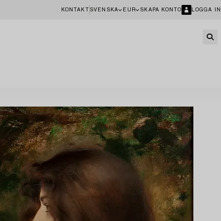
KONTAKT
SVENSKA
EUR
SKAPA KONTO
LOGGA IN