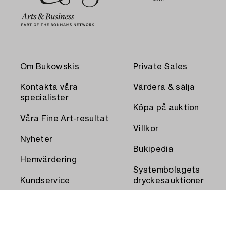
Om Bukowskis
Private Sales
Kontakta våra
Värdera & sälja
specialister
Köpa på auktion
Våra Fine Art-resultat
Villkor
Nyheter
Bukipedia
Hemvärdering
Systembolagets
Kundservice
dryckesauktioner
Transport och
Press
uthämtning