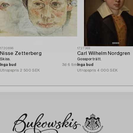
1720896
1727369
Nisse Zetterberg
Carl Wilhelm Nordgren
Skiss.
Gossporträtt.
Inga bud
3d 6 tim
Inga bud
Utropspris
2 500 SEK
Utropspris
4 000 SEK