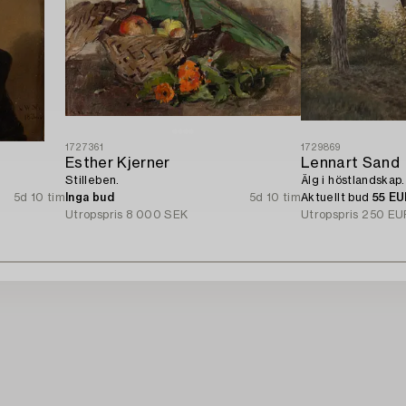
1727361
1729869
Esther Kjerner
Lennart Sand
Stilleben.
Älg i höstlandskap.
5d 10 tim
Inga bud
5d 10 tim
Aktuellt bud
55 E
Utropspris
8 000 SEK
Utropspris
250 EU