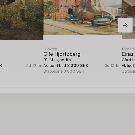
1720328
172883
Olle Hjortzberg
Einar
"S. Margherita".
Gård i 
UR
2d 12 tim
Aktuellt bud
2 000 SEK
3d 12 tim
Aktuel
R
Utropspris
3 000 SEK
Utrops