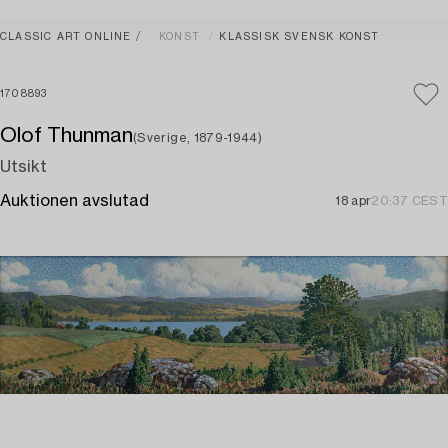
CLASSIC ART ONLINE
KONST
KLASSISK SVENSK KONST
1708893
Olof Thunman
(Sverige, 1879-1944)
Utsikt
Auktionen avslutad
18 apr
20:37 CEST