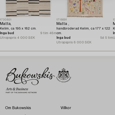
1730851
1716691
1
Matta,
Matta ,
M
Kelim, ca 195 x 162 cm.
handbroderad Kelim, ca 177 x 122
K
Inga bud
9 tim 46m
cm.
I
Utropspris
4 000 SEK
Inga bud
5d 5 tim
U
Utropspris
6 000 SEK
Om Bukowskis
Villkor