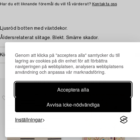
Har du ett liknande föremål du vill få värderat?
Kontakta oss
Ljusröd botten med växtdekor.
Åldersrelaterat slitage. Blekt. Smärre skador.
Genom att klicka på "acceptera alla" samtycker du till
Köpinformation
lagring av cookies på din enhet för att förbättra
navigeringen på webbplatsen, analysera webbplatsens
användning och anpassa vår marknadsföring.
Andra har även tittat på
Acceptera alla
Avvisa icke-nödvändiga
Inställningar