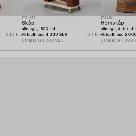
1724857
1732251
Skåp,
Hörnskåp,
allmoge, 1800-tal.
allmoge, daterad 
2d 2 tim
Aktuellt bud
4 000 SEK
1d 4 tim
Aktuellt bud
2 00
Utropspris
8 000 SEK
Utropspris
3 000 