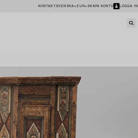
KONTAKT
SVENSKA
EUR
SKAPA KONTO
LOGGA IN