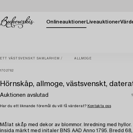
Onlineauktioner
Liveauktioner
Värde
ETT VÄSTSVENSKT SAMLARHEM
ALLMOGE
1702762
Hörnskåp, allmoge, västsvenskt, daterat
Auktionen avslutad
Har du ett liknande föremål du vill få värderat?
Kontakta oss
Målat skåp med dekor av blommor. Inredning med hyllor.
insida märkt med initaler BNS AAD Anno 1795. Bredd 68, 