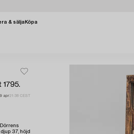
ra & sälja
Köpa
 1795.
19 apr
21:38 CEST
 Dörrens
djup 37, höjd