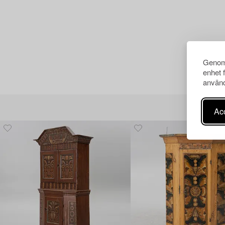
Genom 
enhet 
använd
Acc