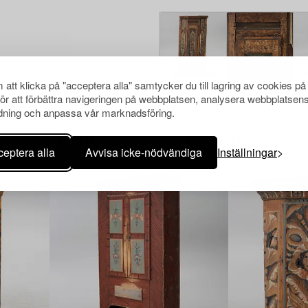
att klicka på "acceptera alla" samtycker du till lagring av cookies på
för att förbättra navigeringen på webbplatsen, analysera webbplatsen
ning och anpassa vår marknadsföring.
Andra har även tittat på
eptera alla
Avvisa icke-nödvändiga
Inställningar