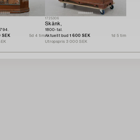
1725306
Skänk,
1794.
1800-tal.
0 SEK
5d 4 tim
Aktuellt bud
1 600 SEK
1d 5 tim
SEK
Utropspris
3 000 SEK