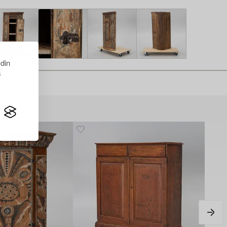
 din
s