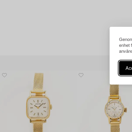
Genom 
enhet 
använd
Acc