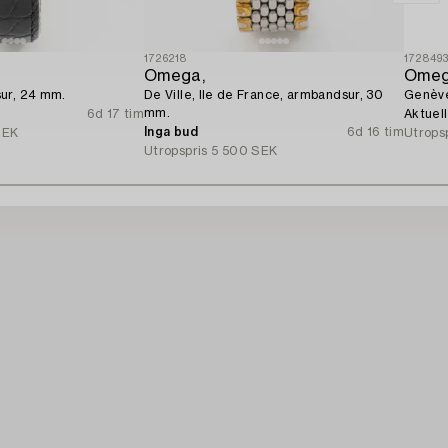
1726218
172849
Omega,
Omeg
ur, 24 mm.
De Ville, Ile de France, armbandsur, 30
Genève
mm.
6d 17 tim
Aktuel
Inga bud
6d 16 tim
SEK
Utrops
Utropspris
5 500 SEK