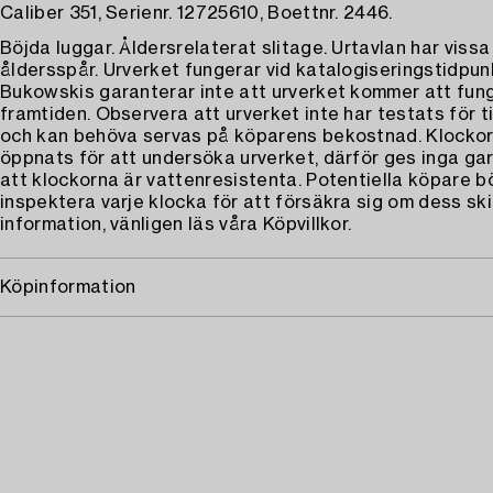
Caliber 351, Serienr. 12725610, Boettnr. 2446.
Böjda luggar. Åldersrelaterat slitage. Urtavlan har viss
åldersspår. Urverket fungerar vid katalogiseringstidpun
Bukowskis garanterar inte att urverket kommer att fung
framtiden. Observera att urverket inte har testats för t
och kan behöva servas på köparens bekostnad. Klockor
öppnats för att undersöka urverket, därför ges inga gar
att klockorna är vattenresistenta. Potentiella köpare b
inspektera varje klocka för att försäkra sig om dess ski
information, vänligen läs våra Köpvillkor.
Köpinformation