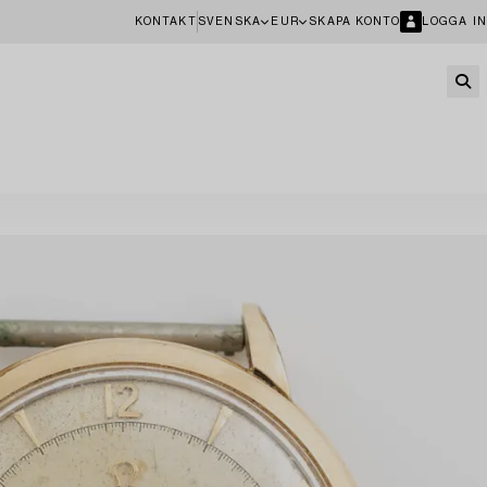
KONTAKT
SVENSKA
EUR
SKAPA KONTO
LOGGA IN