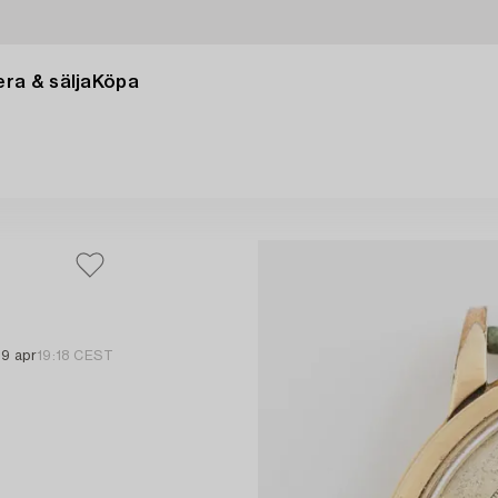
ra & sälja
Köpa
19 apr
19:18 CEST