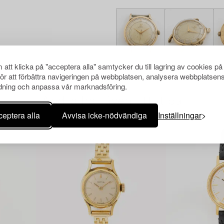
att klicka på "acceptera alla" samtycker du till lagring av cookies på
för att förbättra navigeringen på webbplatsen, analysera webbplatsen
ning och anpassa vår marknadsföring.
Andra har även tittat på
eptera alla
Avvisa icke-nödvändiga
Inställningar