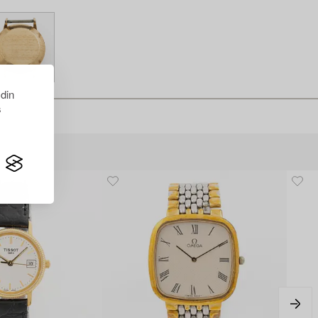
 din
s