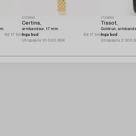
1729693
1729694
Certina,
Tissot,
mm.
armbandsur, 17 mm.
Goldrun, armbands
6d 17 tim
Inga bud
6d 17 tim
Inga bud
Utropspris
10 000 SEK
Utropspris
2 500 