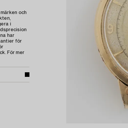
a märken och
kten,
era i
idsprecision
na har
antier för
ör
ck. För mer