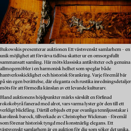
Bukowskis presenterar auktionen Ett västsvenskt samlarhem – en
unik möjlighet att förvärva tidlösa skatter ur en omsorgsfullt
sammansatt samling. Här möts klassiska antikviteter och genuina
allmogemöbler i en harmonisk helhet som speglar både
hantverksskicklighet och historisk förankring. Varje föremål bär
på sin egen berättelse, där eleganta och rustika inredningsdetaljer
möts för att förmedla känslan av ett levande kulturarv.
Bland auktionens höjdpunkter märks särskilt en förfinad
rokokobyrå fanerad med alrot, vars varma lyster gör den till ett
verkligt blickfång. Därtill erbjuds ett par ovanliga tennljusstakar i
karolinsk barock, tillverkade av Christopher Wickman – föremål
som förenar historisk tyngd med konstnärlig elegans. Ett
västsvenskt samlarhem är en auktion för dig som söker det unika,