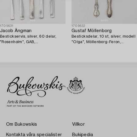
1709631
1709632
Jacob Ängman
Gustaf Möllenborg
Bestickservis, silver, 60 delar,
Besticksdelar, 10 st, silver, modell
"Rosenholm", GAB,
"Olga", Möllenborg-Feron,
Stockholm/Eskilstuna, 1958-1979.
Stockholm 1853-1865.
Om Bukowskis
Villkor
Kontakta våra specialister
Bukipedia