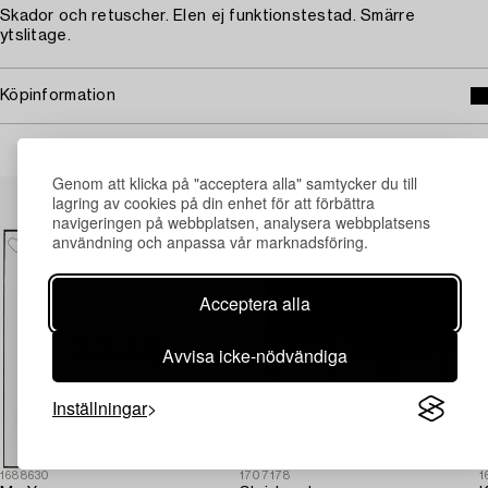
Skador och retuscher. Elen ej funktionstestad. Smärre
ytslitage.
Köpinformation
Genom att klicka på "acceptera alla" samtycker du till
Andra har även tittat på
lagring av cookies på din enhet för att förbättra
navigeringen på webbplatsen, analysera webbplatsens
användning och anpassa vår marknadsföring.
Acceptera alla
Avvisa icke-nödvändiga
Inställningar
1688630
1707178
1