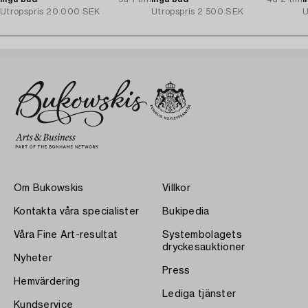
Utropspris
20 000 SEK
Utropspris
2 500 SEK
U
Om Bukowskis
Villkor
Kontakta våra specialister
Bukipedia
Våra Fine Art-resultat
Systembolagets
dryckesauktioner
Nyheter
Press
Hemvärdering
Lediga tjänster
Kundservice