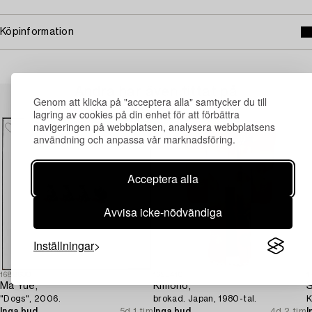
Köpinformation
Andra har även tittat på
Genom att klicka på "acceptera alla" samtycker du till
lagring av cookies på din enhet för att förbättra
navigeringen på webbplatsen, analysera webbplatsens
användning och anpassa vår marknadsföring.
Acceptera alla
Avvisa icke-nödvändiga
Inställningar
1688630
1693410
1
Ma Yue,
Kimono,
S
"Dogs", 2006.
brokad. Japan, 1980-tal.
K
Inga bud
5d 1 tim
Inga bud
4d 2 tim
I