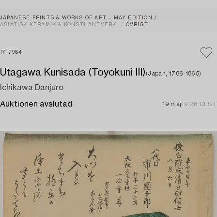
JAPANESE PRINTS & WORKS OF ART – MAY EDITION
ASIATISK KERAMIK & KONSTHANTVERK
ÖVRIGT
1717984
Utagawa Kunisada (Toyokuni III)
(Japan, 1786-1865)
Ichikawa Danjuro
Auktionen avslutad
19 maj
19:26 CEST