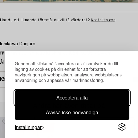
Har du ett liknande föremål du vill få värderat?
Kontakta oss
Ichikawa Danjuro
färgträsnitt, minnesbild shini-e, 1854, ca 35 x 24 cm
Genom att klicka på "acceptera alla" samtycker du till
Åldersrelaterat slitage.
lagring av cookies på din enhet för att förbättra
navigeringen på webbplatsen, analysera webbplatsens
användning och anpassa vår marknadsföring.
Köpinformation
Acceptera alla
Andra har även tittat på
Avvisa icke-nödvändiga
Inställningar