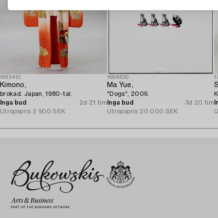
1693410
1688630
1
Kimono,
Ma Yue,
S
brokad. Japan, 1980-tal.
"Dogs", 2006.
K
Inga bud
2d 21 tim
Inga bud
3d 20 tim
I
Utropspris
2 500 SEK
Utropspris
20 000 SEK
U