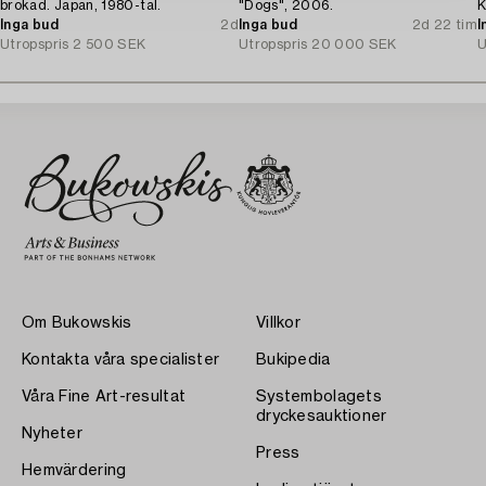
brokad. Japan, 1980-tal.
"Dogs", 2006.
K
Inga bud
2d
Inga bud
2d 22 tim
I
Utropspris
2 500 SEK
Utropspris
20 000 SEK
U
Om Bukowskis
Villkor
Kontakta våra specialister
Bukipedia
Våra Fine Art-resultat
Systembolagets
dryckesauktioner
Nyheter
Press
Hemvärdering