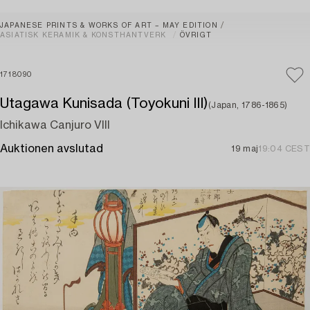
JAPANESE PRINTS & WORKS OF ART – MAY EDITION
ASIATISK KERAMIK & KONSTHANTVERK
ÖVRIGT
1718090
Utagawa Kunisada (Toyokuni III)
(Japan, 1786-1865)
Ichikawa Canjuro VIII
Auktionen avslutad
19 maj
19:04 CEST