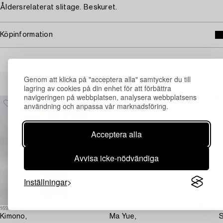
Åldersrelaterat slitage. Beskuret.
Köpinformation
Andra har även tittat på
Genom att klicka på "acceptera alla" samtycker du till
lagring av cookies på din enhet för att förbättra
navigeringen på webbplatsen, analysera webbplatsens
användning och anpassa vår marknadsföring.
Acceptera alla
Avvisa icke-nödvändiga
Inställningar
1693410
1688630
1
Kimono,
Ma Yue,
S