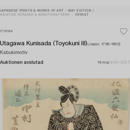
JAPANESE PRINTS & WORKS OF ART – MAY EDITION
ASIATISK KERAMIK & KONSTHANTVERK
ÖVRIGT
1718184
Utagawa Kunisada (Toyokuni III)
(Japan, 1786-1865)
Kabukimotiv
Auktionen avslutad
19 maj
18:50 CEST