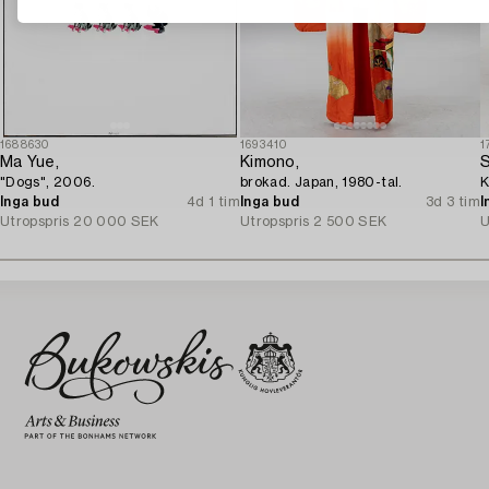
1688630
1693410
1
Ma Yue,
Kimono,
S
"Dogs", 2006.
brokad. Japan, 1980-tal.
K
Inga bud
4d 1 tim
Inga bud
3d 3 tim
I
Utropspris
20 000 SEK
Utropspris
2 500 SEK
U