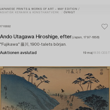
JAPANESE PRINTS & WORKS OF ART – MAY EDITION
ASIATISK KERAMIK & KONSTHANTVERK
ÖVRIGT
1718892
Ando Utagawa Hiroshige, efter
(Japan, 1797-1858)
"Fujikawa" 藤川, 1900-talets början.
Auktionen avslutad
19 maj
18:35 CEST