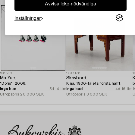
Avvisa icke-nödvändiga
Inställningar
1688630
1707178
1
Ma Yue,
Skrivbord,
K
"Dogs", 2006.
Kina, 1900-talets första hälft.
b
Inga bud
5d 14 tim
Inga bud
4d 16 tim
I
Utropspris
20 000 SEK
Utropspris
3 000 SEK
U