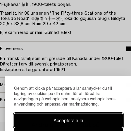
"Fujikawa" 藤川, 1900-talets början.
Träsnitt. Nr 38 ur serien "The Fifty-three Stations of the
Tokaido Road" 東海道五十三次 (Tōkaidō gojūsan tsugi). Bildyta
20,5 x 33,8 cm. Ram 29 x 42 cm.
Ej examinerad ur ram. Gulnad. Blekt.
Proveniens
En fransk familj som emigrerade till Kanada under 1800-talet.
Därefter i arv till svensk privatperson.
Inskription a tergo daterad 1921.
Mer om Ando Utagawa Hiroshige
Genom att klicka på "acceptera alla" samtycker du till
lagring av cookies på din enhet för att förbättra
navigeringen på webbplatsen, analysera webbplatsens
Köpinformation
användning och anpassa vår marknadsföring.
Acceptera alla
Andra har även tittat på