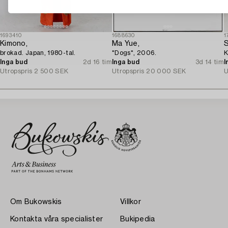
1693410
1688630
1
Kimono,
Ma Yue,
S
brokad. Japan, 1980-tal.
"Dogs", 2006.
K
Inga bud
2d 16 tim
Inga bud
3d 14 tim
I
Utropspris
2 500 SEK
Utropspris
20 000 SEK
U
Om Bukowskis
Villkor
Kontakta våra specialister
Bukipedia