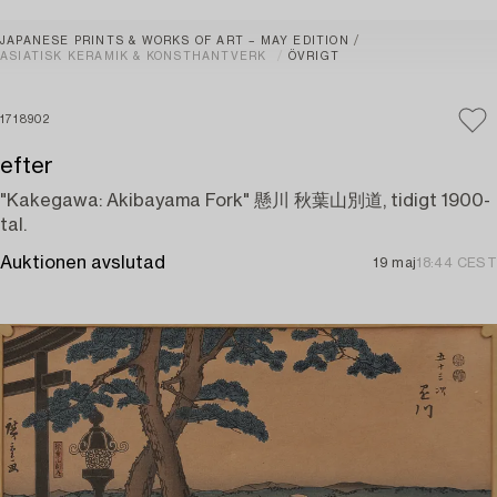
JAPANESE PRINTS & WORKS OF ART – MAY EDITION
ASIATISK KERAMIK & KONSTHANTVERK
ÖVRIGT
1718902
efter
"Kakegawa: Akibayama Fork" 懸川 秋葉山別道, tidigt 1900-
tal.
Auktionen avslutad
19 maj
18:44 CEST