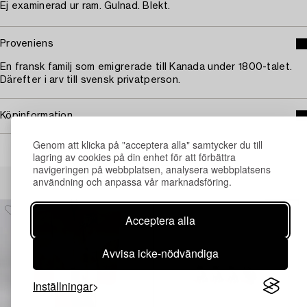
Ej examinerad ur ram. Gulnad. Blekt.
Proveniens
En fransk familj som emigrerade till Kanada under 1800-talet.
Därefter i arv till svensk privatperson.
Köpinformation
Genom att klicka på "acceptera alla" samtycker du till
lagring av cookies på din enhet för att förbättra
navigeringen på webbplatsen, analysera webbplatsens
Andra har även tittat på
användning och anpassa vår marknadsföring.
Acceptera alla
Avvisa icke-nödvändiga
Inställningar