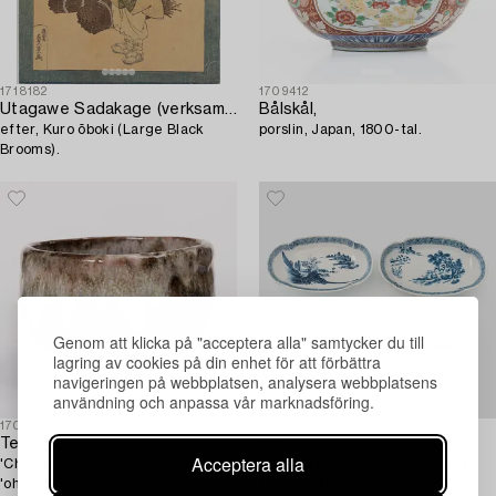
1718182
1709412
Utagawe Sadakage (verksam 1818-1844),
Bålskål,
efter, Kuro ōboki (Large Black
porslin, Japan, 1800-tal.
Brooms).
Genom att klicka på "acceptera alla" samtycker du till
lagring av cookies på din enhet för att förbättra
navigeringen på webbplatsen, analysera webbplatsens
användning och anpassa vår marknadsföring.
1709738
1709299
Teskål,
Fat,
Acceptera alla
'Chawan' 茶碗, raku-keramik, s.k.
4 st, porslin, Japan, 1900-talets
'ohhi ware', Japan, med signerad
första hälft.