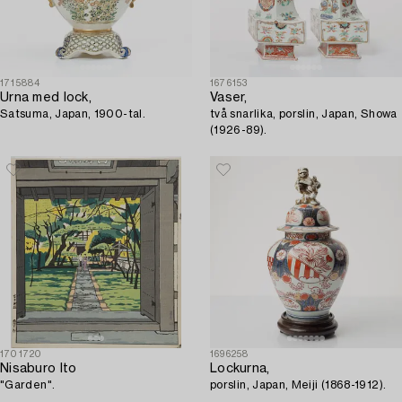
1715884
1676153
Urna med lock,
Vaser,
Satsuma, Japan, 1900-tal.
två snarlika, porslin, Japan, Showa
(1926-89).
1701720
1696258
Nisaburo Ito
Lockurna,
"Garden".
porslin, Japan, Meiji (1868-1912).