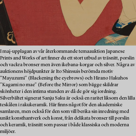
I maj-upplagan av vår återkommande temaauktion Japanese
Prints and Works of art finner du ett stort utbud av träsnitt, porslin
och vackra bronser men även ikebana-korgar och silver. Några av
auktionens höjdpunkter är Ito Shinsuis berömda motiv
”Mayuzumi" (Blackening the eyebrows) och Hirano Hakuhos
"Kagami no mae" (Before the Mirror) som bägge skildrar
skönheter i den intima stunden av då de gör sig iordning.
Silverbältet signerat Sanju Saku är också en raritet liksom den lilla
teskålen i rakukeramik. Här finns något för den akademiske
samlaren, men också för den som vill berika sin inredning med
unikt konsthantverk och konst, från delikata bronser till porslin
och keramik, träsnitt som passar i både klassiska och moderna
miljöer.