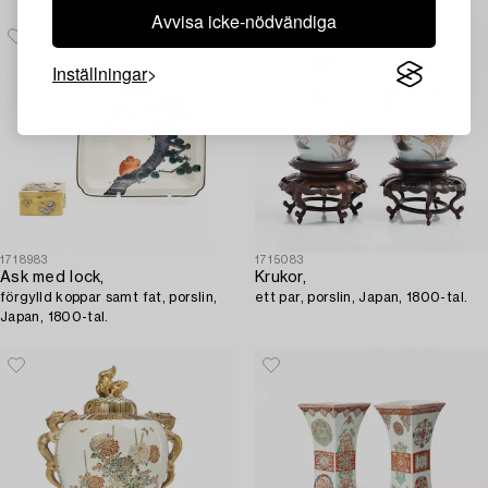
tomobako 共箱.
Avvisa icke-nödvändiga
Inställningar
1718983
1715083
Ask med lock,
Krukor,
förgylld koppar samt fat, porslin,
ett par, porslin, Japan, 1800-tal.
Japan, 1800-tal.