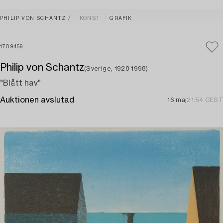
PHILIP VON SCHANTZ
KONST
GRAFIK
1709459
Philip von Schantz
(Sverige, 1928-1998)
"Blått hav"
Auktionen avslutad
16 maj
21:54 CEST