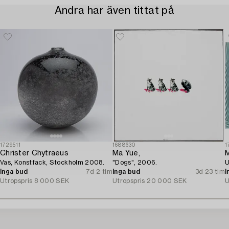
Andra har även tittat på
1729511
1688630
1
Christer Chytraeus
Ma Yue,
M
Vas, Konstfack, Stockholm 2008.
"Dogs", 2006.
U
Inga bud
7d 2 tim
Inga bud
3d 23 tim
I
Utropspris
8 000 SEK
Utropspris
20 000 SEK
U