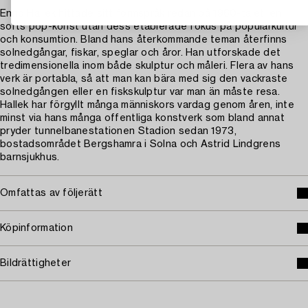
Enno Hallek hittade sitt formspråk redan på 1960-talet, en
sorts pop-konst utan dess etablerade fokus på populärkultur
och konsumtion. Bland hans återkommande teman återfinns
solnedgångar, fiskar, speglar och åror. Han utforskade det
tredimensionella inom både skulptur och måleri. Flera av hans
verk är portabla, så att man kan bära med sig den vackraste
solnedgången eller en fiskskulptur var man än måste resa.
Hallek har förgyllt många människors vardag genom åren, inte
minst via hans många offentliga konstverk som bland annat
pryder tunnelbanestationen Stadion sedan 1973,
bostadsområdet Bergshamra i Solna och Astrid Lindgrens
barnsjukhus.
Omfattas av följerätt
Köpinformation
Bildrättigheter