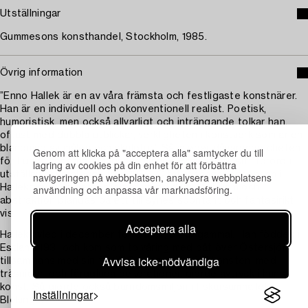
Utställningar
Gummesons konsthandel, Stockholm, 1985.
Övrig information
”Enno Hallek är en av våra främsta och festligaste konstnärer.
Han är en individuell och okonventionell realist. Poetisk,
humoristisk, men också allvarligt och inträngande tolkar han,
oftast med dubbla utblickar, verkligheten i konstverk som är en
blandning av måleri och skulptur.” Så inleder dåvarande chefen
Genom att klicka på "acceptera alla" samtycker du till
för Lunds konsthall, Marianne Nanne-Bråhammar, sitt förord i
lagring av cookies på din enhet för att förbättra
utställningskatalogen från 1986. Citatet fångar essensen i
navigeringen på webbplatsen, analysera webbplatsens
Halleks mycket personliga bildvärld där naturalism och
användning och anpassa vår marknadsföring.
abstraktion blandas på ett till synes spontant och fantasirikt
vis.
Acceptera alla
Hallek avled i december förra året, 94 år gammal. Han föddes i
Estland 1931 och kom som tolvåring med båt över Östersjön
Avvisa icke-nödvändiga
tillsammans med sin familj. Den estniska folkkonsten, med
träsnideri och färgglada dekorationer, gjorde avtryck i hans
konst. Så gjorde också barndomsmiljön i fiskarsamhället i
Inställningar
Blekinge.