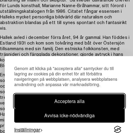
blandning av måleri och skulptur.” Så inleder dåvarande chefen
för Lunds konsthall, Marianne Nanne-Bråhammar, sitt förord i
utställningskatalogen från 1986. Citatet fångar essensen i
Halleks mycket personliga bildvärld där naturalism och
abstraktion blandas på ett till synes spontant och fantasirikt
vis.
Hallek avled i december förra året, 94 år gammal. Han föddes i
Estland 1931 och kom som tolvåring med båt över Östersjön
tillsammans med sin familj. Den estniska folkkonsten, med
träsnideri och färgglada dekorationer, gjorde avtryck i hans
konst. Så gjorde också barndomsmiljön i fiskarsamhället i
Blekinge.
Genom att klicka på "acceptera alla" samtycker du till
lagring av cookies på din enhet för att förbättra
Enno Hallek hittade sitt formspråk redan på 1960-talet, en
navigeringen på webbplatsen, analysera webbplatsens
sorts pop-konst utan dess etablerade fokus på populärkultur
användning och anpassa vår marknadsföring.
och konsumtion. Bland hans återkommande teman återfinns
solnedgångar, fiskar, speglar och åror. Han utforskade det
tredimensionella inom både skulptur och måleri. Flera av hans
Acceptera alla
verk är portabla, så att man kan bära med sig den vackraste
solnedgången eller en fiskskulptur var man än måste resa.
Avvisa icke-nödvändiga
Hallek har förgyllt många människors vardag genom åren, inte
minst via hans många offentliga konstverk som bland annat
pryder tunnelbanestationen Stadion sedan 1973,
Inställningar
bostadsområdet Bergshamra i Solna och Astrid Lindgrens