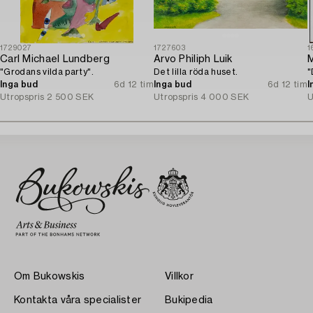
1729027
1727603
1
Carl Michael Lundberg
Arvo Philiph Luik
M
"Grodans vilda party".
Det lilla röda huset.
"
Inga bud
6d 12 tim
Inga bud
6d 12 tim
I
Utropspris
2 500 SEK
Utropspris
4 000 SEK
U
Om Bukowskis
Villkor
Kontakta våra specialister
Bukipedia