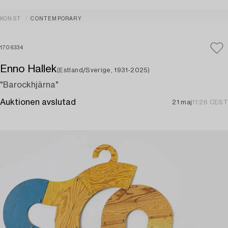
KONST
CONTEMPORARY
1706334
Enno Hallek
(Estland/Sverige, 1931-2025)
"Barockhjärna"
Auktionen avslutad
21 maj
11:26 CEST