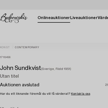
Onlineauktioner
Liveauktioner
Värde
KONST
CONTEMPORARY
1718456
John Sundkvist
(Sverige, Född 1951)
Utan titel
Auktionen avslutad
2
Har du ett liknande föremål du vill få värderat?
Kontakta oss