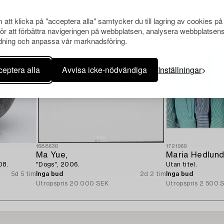
att klicka på "acceptera alla" samtycker du till lagring av cookies på
för att förbättra navigeringen på webbplatsen, analysera webbplatsen
ning och anpassa vår marknadsföring.
eptera alla
Avvisa icke-nödvändiga
Inställningar
1688630
1721969
Ma Yue,
Maria Hedlun
08.
"Dogs", 2006.
Utan titel.
5d 5 tim
Inga bud
2d 2 tim
Inga bud
Utropspris
20 000 SEK
Utropspris
2 500 