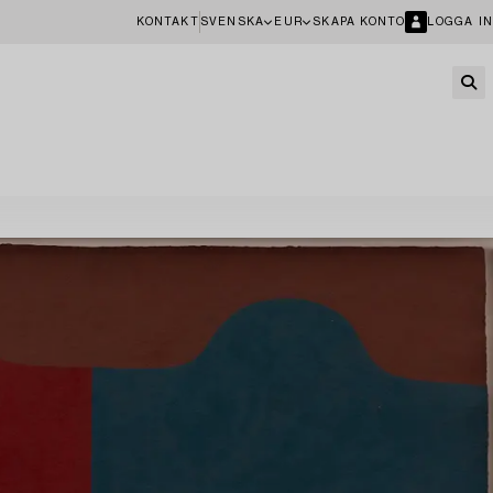
KONTAKT
SVENSKA
EUR
SKAPA KONTO
LOGGA IN