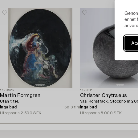
Genom 
enhet 
använd
Acc
1720926
1729511
Martin Formgren
Christer Chytraeus
Utan titel.
Vas, Konstfack, Stockholm 20
Inga bud
6d 3 tim
Inga bud
Utropspris
2 500 SEK
Utropspris
8 000 SEK