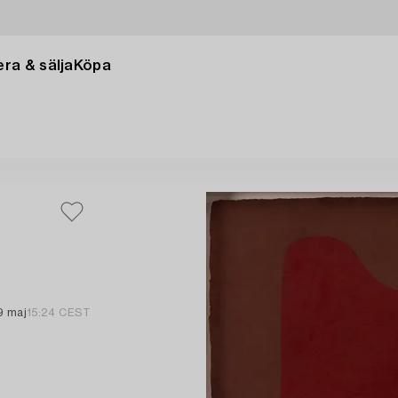
ra & sälja
Köpa
9 maj
15:24 CEST