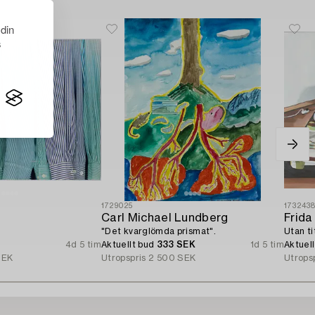
 din
s
1729025
173243
d
Carl Michael Lundberg
Frida
"Det kvarglömda prismat".
Utan ti
4d 5 tim
Aktuellt bud
333 SEK
1d 5 tim
Aktuel
SEK
Utropspris
2 500 SEK
Utrops