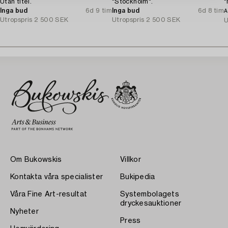
Utan titel.
"Stockholm".
"
Inga bud
6d 9 tim
Inga bud
6d 8 tim
A
Utropspris
2 500 SEK
Utropspris
2 500 SEK
U
Om Bukowskis
Villkor
Kontakta våra specialister
Bukipedia
Våra Fine Art-resultat
Systembolagets
dryckesauktioner
Nyheter
Press