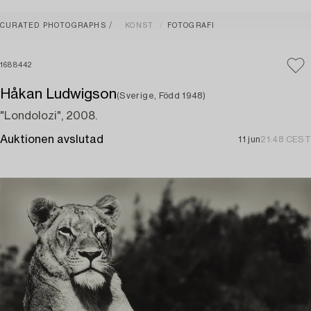
CURATED PHOTOGRAPHS
KONST
FOTOGRAFI
1688442
Håkan Ludwigson
(Sverige, Född 1948)
"Londolozi", 2008.
Auktionen avslutad
11 jun
21:48 CEST