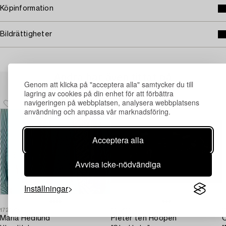
Köpinformation
Bildrättigheter
Andra har även tittat på
Genom att klicka på "acceptera alla" samtycker du till
lagring av cookies på din enhet för att förbättra
navigeringen på webbplatsen, analysera webbplatsens
användning och anpassa vår marknadsföring.
Acceptera alla
Avvisa icke-nödvändiga
Inställningar
1721969
1732073
1
Maria Hedlund
Pieter ten Hoopen
C