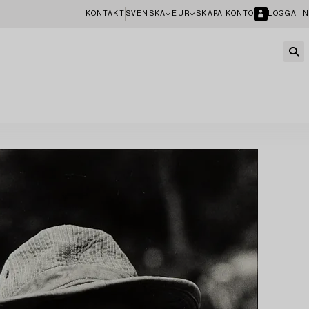
KONTAKT
SVENSKA
EUR
SKAPA KONTO
LOGGA IN