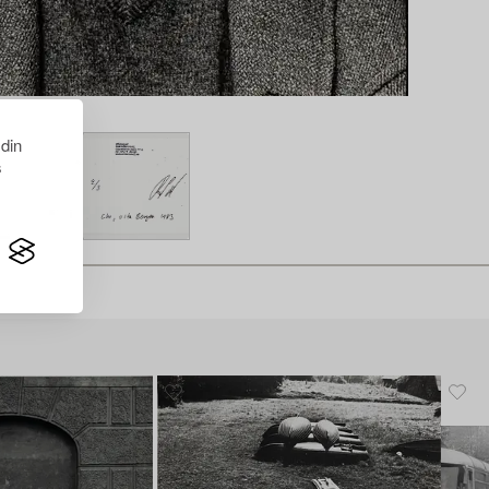
 din
s