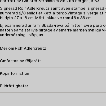
Porträtt av Christer Strömholm vid Vita bergen, 1983.
Signerad Rolf Adlercreutz samt även stämpel signerad
numrerad 2/3 enligt etikett a tergo.Vintage silvergelati
bildyta 27 x 18 cm. Mått inklusive ram 46 x 36 cm.
Ej examinerad ur ram. Skada/reva på mitten övre parti 
hatten samt ställvis slitage av smärre märken synliga v
undersökning i släpljus.
Mer om Rolf Adlercreutz
Omfattas av följerätt
Köpinformation
Bildrättigheter