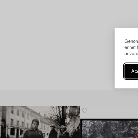
Genom 
enhet 
använd
Acc