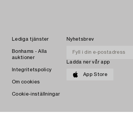
Lediga tjänster
Nyhetsbrev
Bonhams - Alla
auktioner
Ladda ner vår app
Integritetspolicy
App Store
Om cookies
Cookie-inställningar