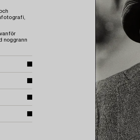
 och
nfotografi,
ovanför
id noggrann