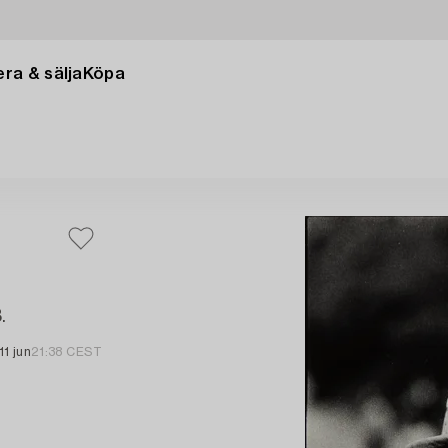
ra & sälja
Köpa
.
11 jun
21:38 CEST