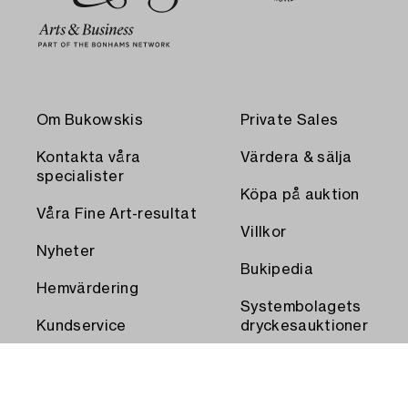
Om Bukowskis
Private Sales
Kontakta våra
Värdera & sälja
specialister
Köpa på auktion
Våra Fine Art-resultat
Villkor
Nyheter
Bukipedia
Hemvärdering
Systembolagets
Kundservice
dryckesauktioner
Transport och
Press
uthämtning