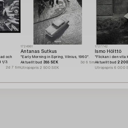
1724961
1727742
Antanas Sutkus
Ismo Hölttö
rad och
"Early Morning in Spring, Vilnius, 1960".
"Flickan i den vita
 1/3.
Aktuellt bud
355 SEK
3d 6 tim
Aktuellt bud
2 20
2d 7 tim
Utropspris
2 500 SEK
Utropspris
6 000 