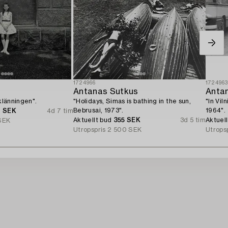
1724966
172496
Antanas Sutkus
Anta
 klänningen".
"Holidays, Simas is bathing in the sun,
"In Vil
Bebrusai, 1973".
1964".
0 SEK
4d 7 tim
Aktuellt bud
355 SEK
3d 5 tim
Aktuel
SEK
Utropspris
2 500 SEK
Utrops