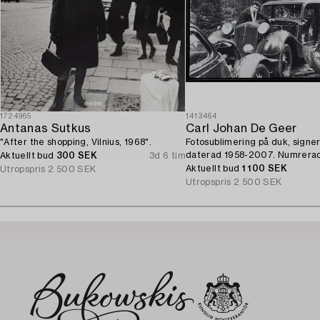
1724965
1413464
Antanas Sutkus
Carl Johan De Geer
"After the shopping, Vilnius, 1968".
Fotosublimering på duk, signe
daterad 1958-2007. Numrerad
Aktuellt bud
300 SEK
3d 6 tim
Aktuellt bud
1 100 SEK
Utropspris
2 500 SEK
Utropspris
2 500 SEK